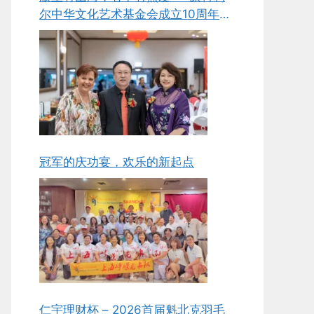
尔中华文化艺术基金会成立10周年庆
典侧记
冠军的庆功宴，欢乐的新起点
仁宇理财杯 – 2026首届魁北克羽毛