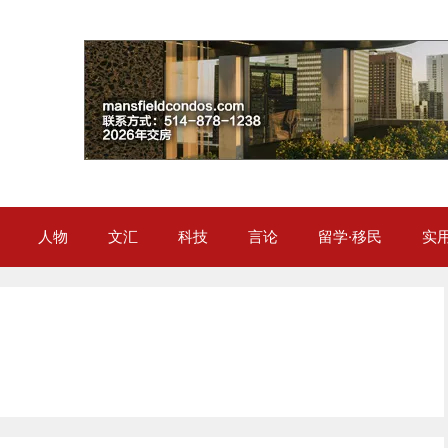
人物
文汇
科技
言论
留学·移民
实