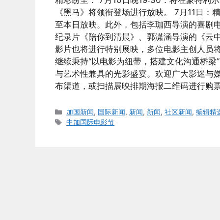
精彩纷呈： 7月10日晚19:30：将在蒙特
《黑马》将领衔登场进行放映。 7月11日
至本日放映。此外，包括李珈西导演的喜剧
纪录片《陪你到清晨》、郭潇涵导演的《云中
影片也将进行特别展映，多位电影主创人员将
继续秉持“以电影为纽带，搭建文化沟通桥梁
与艺术性兼具的光影盛宴。欢迎广大影迷与媒
布渠道，或扫描展映排期海报二维码进行购票
Categories
加国新闻
,
国际新闻
,
新闻
,
新闻
,
社区新闻
,
编辑精
Tags
中加国际电影节