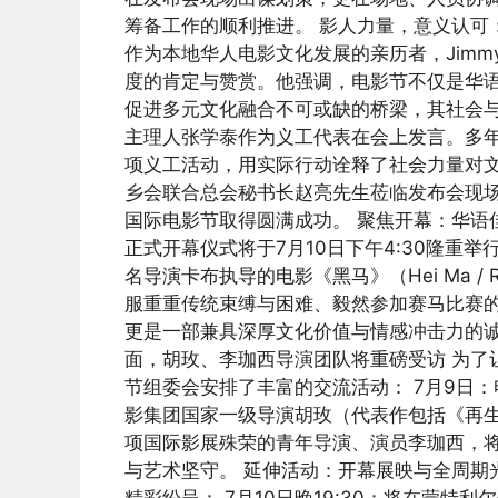
筹备工作的顺利推进。 影人力量，意义认可：蒙
作为本地华人电影文化发展的亲历者，Jimmy
度的肯定与赞赏。他强调，电影节不仅是华
促进多元文化融合不可或缺的桥梁，其社会与
主理人张学泰作为义工代表在会上发言。多
项义工活动，用实际行动诠释了社会力量对文
乡会联合总会秘书长赵亮先生莅临发布会现
国际电影节取得圆满成功。 聚焦开幕：华语佳
正式开幕仪式将于7月10日下午4:30隆重
名导演卡布执导的电影《黑马》（Hei Ma /
服重重传统束缚与困难、毅然参加赛马比赛
更是一部兼具深厚文化价值与情感冲击力的诚
面，胡玫、李珈西导演团队将重磅受访 为了
节组委会安排了丰富的交流活动： 7月9日
影集团国家一级导演胡玫（代表作包括《再生
项国际影展殊荣的青年导演、演员李珈西，
与艺术坚守。 延伸活动：开幕展映与全周期