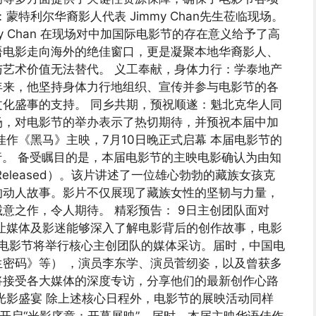
特利尔华裔影人代表 Jimmy Chan先生莅临现场。
 Chan 在现场对中加国际电影节的存在意义给予了高
语电影走向海外的绝佳窗口，更是凝聚本地华裔影人、
艺术价值无法替代。 义工奉献，身体力行：学泰地产
年来，他坚持身体力行地组织、宣传并参与电影节的各
化盛事的支持。 同乡共期，预祝顺遂：魁北克华人同
场，对电影节的举办表示了热切期待，并预祝本届中加
作《黑马》主映，7月10日晚正式启幕 本届电影节的
举行。 备受瞩目的是，本届电影节的主映电影确认为由知
 Released）。该片讲述了一位雄心勃勃的藏族女孩克
的动人故事。影片不仅展现了藏族女性的坚韧与力量，
意之作，令人期待。 精彩预告： 9日主创团队面对
让媒体及影迷能够深入了解电影背后的创作故事，电影
：电影节将举行核心主创团队的媒体采访。届时，中国电
密码》等） ，演员李东学、演员菅纫姿，以及曾获多
将接受各大媒体的深度专访，分享他们的最新创作心路
光影盛宴 除上述核心日程外，电影节的展映活动同样