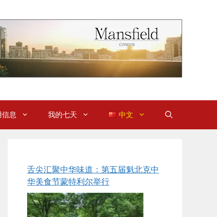
用信息
我的七天
中文
舌尖汇聚中华味道：第五届魁北克中
华美食节蒙特利尔举行