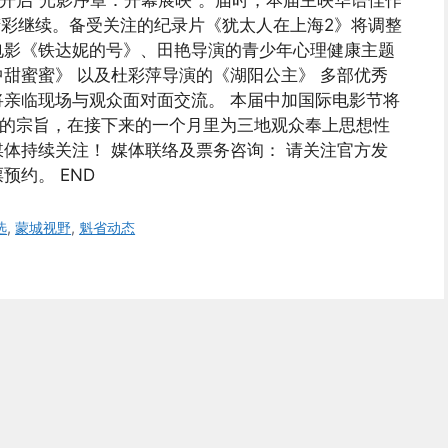
利尔开启“光影序章：开幕展映”。届时，本届主映华语佳作
：精彩继续。备受关注的纪录片《犹太人在上海2》将调整
电影《铁达妮的号》、田艳导演的青少年心理健康主题
甜蜜蜜》 以及杜彩萍导演的《湖阳公主》 多部优秀
亲临现场与观众面对面交流。 本届中加国际电影节将
”的宗旨，在接下来的一个月里为三地观众奉上思想性
体持续关注！ 媒体联络及票务咨询： 请关注官方发
预约。 END
选
,
蒙城视野
,
魁省动态