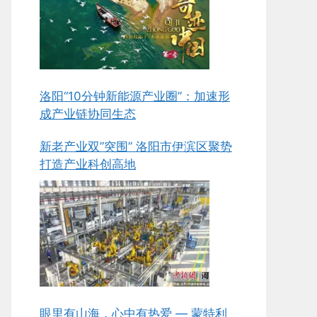
洛阳“10分钟新能源产业圈”：加速形
成产业链协同生态
新老产业双”突围” 洛阳市伊滨区聚势
打造产业科创高地
眼里有山海，心中有热爱 — 蒙特利