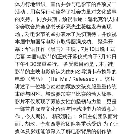
体力行地组织、宣传并参与电影节的各项义工
活动，用实际行动诠释了社会力量对文化盛事
的支持。 同乡共期，预祝顺遂：魁北克华人同
乡会联合总会秘书长赵亮先生莅临发布会现
场，对电影节的举办表示了热切期待，并预祝
本届中加国际电影节取得圆满成功。 聚焦开
幕：华语佳作《黑马》主映，7月10日晚正式
启幕 本届电影节的正式开幕仪式将于7月10日
下午4:30隆重举行。 备受瞩目的是，本届电
影节的主映电影确认为由知名导演卡布执导的
电影《黑马》（Hei Ma / Released）。该片
讲述了一位雄心勃勃的藏族女孩克服重重传统
束缚与困难、毅然参加赛马比赛的动人故事。
影片不仅展现了藏族女性的坚韧与力量，更是
一部兼具深厚文化价值与情感冲击力的诚意之
作，令人期待。 精彩预告： 9日主创团队面对
面，胡玫、李珈西导演团队将重磅受访 为了让
媒体及影迷能够深入了解电影背后的创作故