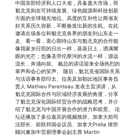
中国东部经济和人口大省，具备庞大市场，而
魁北克则在可持续发展、绿色能源和科技创新
方面的全球领先地位。高度的互补性让两省友
好关系历久弥新，不断焕发出新的生机。在此
邀请在场各位和魁北克各界的朋友到山东走一
走、看一看，衷心期待山东与魁北克的合作能
像我家乡日照的日出一样，蒸蒸日上，洒满耀
眼的光芒；也像圣劳伦斯河的水流一样，源远
流长，奔涌向前。 戴总的讲话迎来全场热烈的
掌声和会心的笑声。 随后，魁北克省国际关系
与法语事务部印太、拉美及加勒比地区事务负
责人 Mathieu Parenteau 发表主旨演讲，从
魁北克国际合作与区域经济发展的角度，分享
了魁北克深化国际经贸合作的战略思考，并介
绍了魁北克与中国开展合作的潜力和前景。 论
坛还播放了多位嘉宾的视频致辞。加拿大前司
法部长、前联邦国会议员、加拿大Prelia 律所
顾问兼加中贸易理事会副主席 Martin