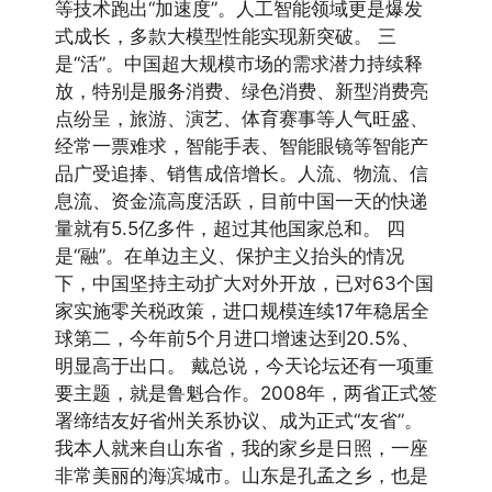
等技术跑出“加速度”。人工智能领域更是爆发
式成长，多款大模型性能实现新突破。 三
是“活”。中国超大规模市场的需求潜力持续释
放，特别是服务消费、绿色消费、新型消费亮
点纷呈，旅游、演艺、体育赛事等人气旺盛、
经常一票难求，智能手表、智能眼镜等智能产
品广受追捧、销售成倍增长。人流、物流、信
息流、资金流高度活跃，目前中国一天的快递
量就有5.5亿多件，超过其他国家总和。 四
是“融”。在单边主义、保护主义抬头的情况
下，中国坚持主动扩大对外开放，已对63个国
家实施零关税政策，进口规模连续17年稳居全
球第二，今年前5个月进口增速达到20.5%、
明显高于出口。 戴总说，今天论坛还有一项重
要主题，就是鲁魁合作。2008年，两省正式签
署缔结友好省州关系协议、成为正式“友省”。
我本人就来自山东省，我的家乡是日照，一座
非常美丽的海滨城市。山东是孔孟之乡，也是