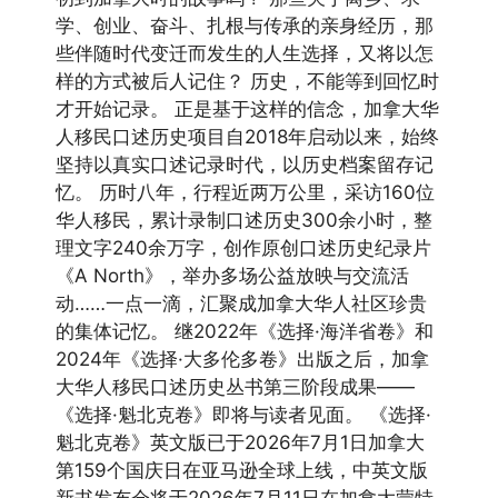
学、创业、奋斗、扎根与传承的亲身经历，那
些伴随时代变迁而发生的人生选择，又将以怎
样的方式被后人记住？ 历史，不能等到回忆时
才开始记录。 正是基于这样的信念，加拿大华
人移民口述历史项目自2018年启动以来，始终
坚持以真实口述记录时代，以历史档案留存记
忆。 历时八年，行程近两万公里，采访160位
华人移民，累计录制口述历史300余小时，整
理文字240余万字，创作原创口述历史纪录片
《A North》，举办多场公益放映与交流活
动……一点一滴，汇聚成加拿大华人社区珍贵
的集体记忆。 继2022年《选择·海洋省卷》和
2024年《选择·大多伦多卷》出版之后，加拿
大华人移民口述历史丛书第三阶段成果——
《选择·魁北克卷》即将与读者见面。 《选择·
魁北克卷》英文版已于2026年7月1日加拿大
第159个国庆日在亚马逊全球上线，中英文版