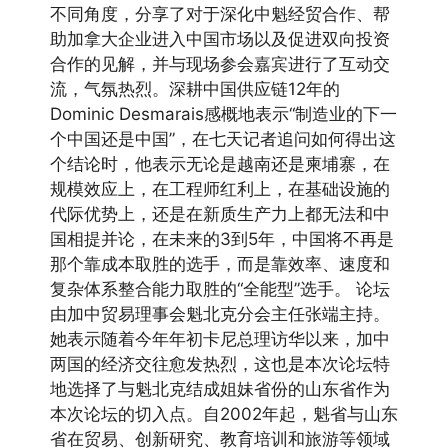
不同角度，分享了对于深化中魁经贸合作、帮
助加拿大企业进入中国市场以及促进双向投资
合作的见解，并与现场参会嘉宾进行了互动交
流，气氛热烈。深耕中国供应链12年的
Dominic Desmarais感概地表示“制造业的下一
个中国还是中国”，在七天记者追问如何得出这
个结论时，他表示无论是越南还是柬埔寨，在
规模效应上，在工程师红利上，在基础设施的
代际优势上，还是在新质生产力上都无法和中
国相提并论，在未来的3到5年，中国将不再是
那个靠成本取胜的选手，而是靠效率、速度和
复杂体系整合能力取胜的“全能型”选手。 论坛
由加中贸易理事会魁北克分会主任张端主持。
她表示随着今年年初卡尼总理访华以来，加中
两国的经济交往愈发热烈，这也是本次论坛特
地选择了与魁北克结成姐妹省份的山东省作为
本次论坛的切入点。自2002年起，魁省与山东
省在贸易、创新研究、教育培训和旅游等领域