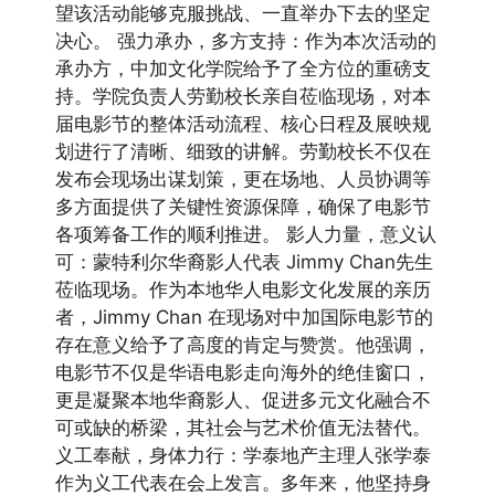
望该活动能够克服挑战、一直举办下去的坚定
决心。 强力承办，多方支持：作为本次活动的
承办方，中加文化学院给予了全方位的重磅支
持。学院负责人劳勤校长亲自莅临现场，对本
届电影节的整体活动流程、核心日程及展映规
划进行了清晰、细致的讲解。劳勤校长不仅在
发布会现场出谋划策，更在场地、人员协调等
多方面提供了关键性资源保障，确保了电影节
各项筹备工作的顺利推进。 影人力量，意义认
可：蒙特利尔华裔影人代表 Jimmy Chan先生
莅临现场。作为本地华人电影文化发展的亲历
者，Jimmy Chan 在现场对中加国际电影节的
存在意义给予了高度的肯定与赞赏。他强调，
电影节不仅是华语电影走向海外的绝佳窗口，
更是凝聚本地华裔影人、促进多元文化融合不
可或缺的桥梁，其社会与艺术价值无法替代。
义工奉献，身体力行：学泰地产主理人张学泰
作为义工代表在会上发言。多年来，他坚持身