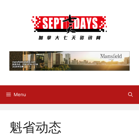
Skip
to
content
Menu
魁省动态