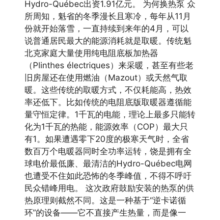
Hydro-Québec出资1.91亿元。 为何换热泵 众
所周知，魁省的冬季漫长且寒冷，每年从11月
份就开始落雪，一直持续到来年的4月，可以
说普通居民最大的能源消耗就是取暖。传统魁
北克家庭大量使用纯电阻底板加热器
（Plinthes électriques）来采暖，甚至有些老
旧房屋还在使用燃油（Mazout）或天然气取
暖。这些传统的取暖方式，不仅耗能高，热效
率还低下。比如传统的电阻底版取暖器遵循能
量守恒定律。1千瓦的电能，理论上最多只能转
化为1千瓦的热能，能源效率（COP）最大只
有1。如果遭遇零下20度的极寒天气时，全省
数百万个电暖器同时全功率运转，饶是拥有全
球电价最低廉、最清洁的Hydro-Québec电网
也遭受不住如此恐怖的冬季峰值，不得不呼吁
民众错峰用电。 这次政府鼓励安装的热泵的供
热原理则截然不同。这是一种基于“逆卡诺循
环”的设备——它不直接产生热量，而是像一