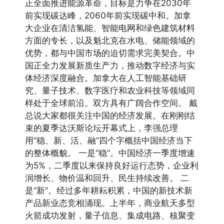
正全面推进能源革命，目标是力争在2030年
前实现碳达峰，2060年前实现碳中和。加拿
大企业在清洁氢能、智能电网和绿色建筑材料
方面的专长，以及魁北克在水电、储能领域的
优势，都与中国市场的迫切需求完美契合。中
国正全力发展新质生产力，推动数字经济与实
体经济深度融合。加拿大在人工智能基础研
究、量子技术、数字医疗和农业科技等领域同
样处于全球前沿。双方具有广阔合作空间。 戴
总说大家都很关注中国的经济发展。在刚刚结
束的夏季达沃斯论坛开幕式上，李强总理
用“稳、新、活、融”四个字概括中国经济当下
的整体概貌。 一是“稳”。中国经济一季度增速
为5%，二季度以来保持良好运行态势，企业利
润增长、物价温和回升、民生持续改善。 二
是“新”。经过多年耕耘积累，中国的新技术新
产品新业态竞相涌现。上半年，商业航天多型
火箭成功发射，量子信息、集成电路、核聚变