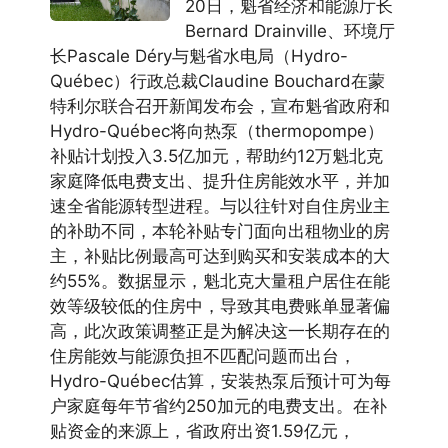
20日，魁省经济和能源厅长
Bernard Drainville、环境厅
长Pascale Déry与魁省水电局（Hydro-
Québec）行政总裁Claudine Bouchard在蒙
特利尔联合召开新闻发布会，宣布魁省政府和
Hydro-Québec将向热泵（thermopompe）
补贴计划投入3.5亿加元，帮助约12万魁北克
家庭降低电费支出、提升住房能效水平，并加
速全省能源转型进程。与以往针对自住房业主
的补助不同，本轮补贴专门面向出租物业的房
主，补贴比例最高可达到购买和安装成本的大
约55%。数据显示，魁北克大量租户居住在能
效等级较低的住房中，导致其电费账单显著偏
高，此次政策调整正是为解决这一长期存在的
住房能效与能源负担不匹配问题而出台，
Hydro-Québec估算，安装热泵后预计可为每
户家庭每年节省约250加元的电费支出。在补
贴资金的来源上，省政府出资1.59亿元，