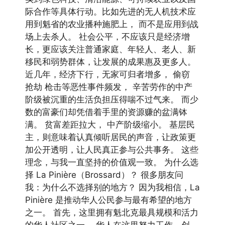
际合作等具体行动。比如先进的无人机技术应
用到魁省的农业播种施肥上， 而不是应用到战
场上去杀人。 社会公平，不应该只是经济增
长，更应该关注普通家庭、年轻人、老人、新
移民和弱势群体，让发展的成果惠及更多人。
近几年，经济下行，无家可归者增多， 偷窃
抢劫 枪击等恶性事件频发， 辛苦劳作的中产
阶级被沉重的生活负担压得喘不过气来。 而少
数的富豪们却凭借着手里的资源赚的盆满钵
满。 贫富差距拉大， 中产阶级缩小。 基层民
主，则意味着认真倾听居民的声音，让政策更
加公开透明，让人民真正参与公共事务。 这些
理念，与我一直坚持的价值观一致。 为什么选
择 La Pinière（Brossard）？ 很多朋友问
我：为什么不选择别的地方？ 因为我相信，La
Pinière 是推动华人公民参与最有希望的地方
之一。 首先，这里拥有魁北克最具规模和活力