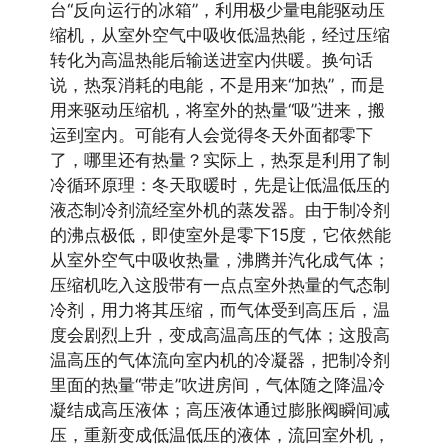
台“反向运行的冰箱”，利用极少量电能驱动压
缩机，从室外空气中吸收低温热能，经过压缩
转化为高温热能后输送进室内供暖。换句话
说，热泵消耗的电能，不是用来“加热”，而是
用来驱动压缩机，将室外的热量“吸”进来，搬
运到室内。可能有人会觉得冬天外面都零下
了，哪里还有热量？实际上，热泵是利用了制
冷循环原理：冬天取暖时，先是让低温低压的
液态制冷剂流经室外机的蒸发器。由于制冷剂
的沸点极低，即使室外是零下15度，它依然能
从室外空气中吸收热量，沸腾并汽化成气体；
压缩机吃入这股带有一点点室外热量的气态制
冷剂，用力将其压缩，而气体受到高压后，温
度会剧烈上升，变成高温高压的气体；这股高
温高压的气体流向室内机的冷凝器，把制冷剂
里面的热量“带走”吹进房间，气体随之降温冷
凝结成高压液体；高压液体通过膨胀阀瞬间减
压，重新变成低温低压的液体，流回室外机，