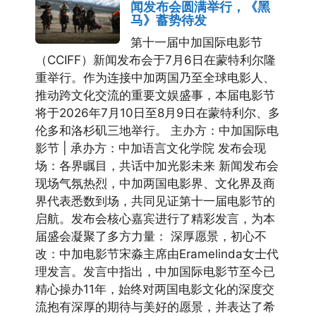
闻发布会圆满举行，《黑
马》蓄势待发
第十一届中加国际电影节
（CCIFF）新闻发布会于7月6日在蒙特利尔隆
重举行。作为连接中加两国乃至全球电影人、
推动跨文化交流的重要文娱盛事，本届电影节
将于2026年7月10日至8月9日在蒙特利尔、多
伦多和洛杉矶三地举行。 主办方：中加国际电
影节 | 承办方：中加语言文化学院 发布会现
场：各界瞩目，共话中加光影未来 新闻发布会
现场气氛热烈，中加两国电影界、文化界及商
界代表悉数到场，共同见证第十一届电影节的
启航。发布会核心嘉宾进行了精彩发言，为本
届盛会凝聚了多方力量： 深厚愿景，初心不
改：中加电影节宋淼主席由Eramelinda女士代
理发言。发言中指出，中加国际电影节至今已
精心操办11年，始终对两国电影文化的深度交
流抱有深厚的期待与美好的愿景，并表达了希