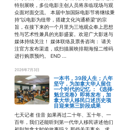
特别展映，多位电影主创人员将亲临现场与观
众面对面交流。 本届中加国际电影节将继续秉
持“以电影为纽带，搭建文化沟通桥梁”的宗
旨，在接下来的一个月里为三地观众奉上思想
性与艺术性兼具的光影盛宴。欢迎广大影迷与
媒体持续关注！ 媒体联络及票务咨询： 请关
注官方发布渠道，或扫描展映排期海报二维码
进行购票预约。 END ...
2026年7月3日
一本书，39段人生；八年
坚守，为加拿大华人留住
一个时代的记忆 ：《选择·
魁北克卷》即将发布，加
拿大华人移民口述历史项
目迎来第三阶段成果
七天记者 佳音 如果再过二十年、五十年、一
百年，我们还能听到第一代华人移民讲述他们
初到加拿大时的故事吗？ 那些关于离乡、求