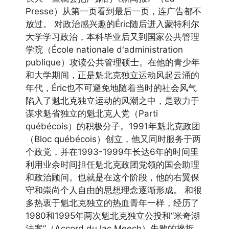
Presse）从第一页看到最后一页，连广告都不
放过。 对政治感兴趣的Éric随后进入蒙特利尔
大学学习政治，本科毕业后又到国家公共管理
学院（École nationale d'administration
publique）攻读公共管理硕士。在他的青少年
和大学期间，正是魁北克独立运动风起云涌的
年代，Éric也不可避免地随着当时的社会风气
陷入了魁北克独立运动的风潮之中，是致力于
谋求魁省独立的魁北克人党（Parti
québécois）的积极分子。1991年魁北克政团
（Bloc québécois）创立，他又同时服务于两
个政党，并在1993-1999年长达6年的时间里
利用业余时间担任魁北克政团党领的国会助理
和政治顾问。也就是在这个阶段，他的右翼保
守和崇尚个人自由的思想理念逐渐形成。 和很
多热衷于魁北克独立的热血青年一样，经历了
1980和1995年两次魁北克独立公投和“米奇湖
法案”（Accord du lac Meech）失败的挫折