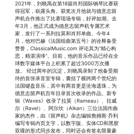
2021年，刘晓禹在第18届肖邦国际钢琴比赛获
得冠军，崭露头角。获奖次月他就与德意志留
声机合作推出了比赛现场专辑，好评如潮。去
年3月，他正式成为德意志留声机专属艺术
家，发行了一系列拉莫和肖邦单曲。今年4
月，他对巴赫《法国组曲第五号》的诠释备受
赞誉，ClassicalMusic.com 评论其为“精心构
思，精湛演绎”。目前，他的音乐作品已经在全
球数字媒体平台上积累了超过3000万次播
放。 经过两年的沉淀，刘晓禹录制了他备受期
待的首张录音室专辑，囊括了横跨两个世纪的
法国键盘音乐，其中有两首更是沧海遗珠，为
德意志留声机百年目录首次收录的作品。新专
辑《Waves》收录了拉莫（Rameau）、拉威
尔（Ravel）、阿尔坎（Alkan）三位法国作曲
家的杰作，由《留声机》杂志编辑詹姆斯·乔利
编写专辑内页文字，以数字版、实体CD和黑胶
双碟的形式同步发布，同时还会有签名限量豪