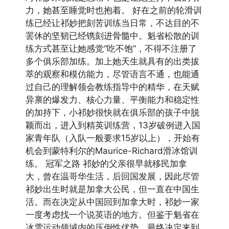
力，她甚至睡觉时也抱着。 好在之前的轮滑训
练已经让祁妙把刻苦训练当日常，不达目的不
罢休的坚韧已经镌刻进骨髓中。魁省松散的训
练方式甚至让她感觉“吃不饱”，不得不注册了
多个俱乐部加练。加上她天生就具有的出类拔
萃的观察和模仿能力，尽管语言不通，也能通
过自己的理解领会教练指导中的精华，在天赋
异禀的爆发力、核心力量、平衡能力和稳定性
的加持下，小祁妙很快就在俱乐部的孩子中脱
颖而出，进入到精英训练营，13岁破例进入国
家青年队（入队一般要求15岁以上），开始有
机会到蒙特利尔的Maurice-Richard滑冰馆训
练。 冠军之路 祁妙的父亲很早就移民加拿
大，曾在温哥华生活，后回国发展，因此尽管
祁妙出生时就是加拿大公民，但一直在中国生
活。而在决定从中国回到加拿大时，祁妙一家
一度考虑找一个说英语的地方。但鉴于魁省在
冰雪运动领域内的压倒性优势，最终决定来到