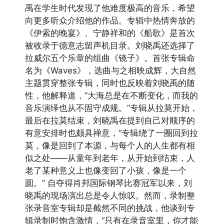
禹在学生时代发现了他难度极高的音乐，希望
向更多听众介绍他的作品。专辑中热情奔放的
《伊索的晚宴》、宁静祥和的《船歌》是首次
被收录于德意志留声机目录。刘晓禹还选择了
拉威尔五个乐章的组曲《镜子》。首张专辑命
名为《Waves》，选曲与之相映成辉，大自然
主题贯穿整张专辑，同时也反映着刘晓禹的随
性，他解释道，“大海总是在不断变化，而我的
音乐演绎也从不固守成规。”专辑从拉莫开始，
最后在拉莫结束，刘晓禹在提到自己对顺序的
有意安排时也颇具禅意，“专辑绕了一圈回到拉
莫，像是回到了本源，与每个人的人生都有相
似之处——从童年到老年，从开始到结束，人
老了某种意义上也像变回了小孩，像是一个
圆。” 自夺得肖邦国际钢琴比赛冠军以来，刘
晓禹的现场演出总是令人惊叹。然而，录制整
张录音室专辑却是截然不同的挑战，他谈到专
辑录制时饱含激情，“只有在录音室里，你才能