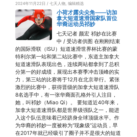
2024年11月22日
/
七天人物
,
编辑精选
小荷才露尖尖角——访加
拿大短道速滑国家队首位
华裔运动员祁妙
七天记者 颜宏 祁妙在比赛
中 / 受访者供图 在刚刚结束
的国际滑联（ISU）短道速滑世界杯比赛的蒙
特利尔第一站和第二站比赛中，东道主加拿大
短道速滑队表现出色，连续两站都拿到了总积
分第一的好成绩，展现出本赛季冲击顶峰的实
力，第三站的比赛将于12月在北京举行。紧张
激烈的比赛中，获得晋级的加拿大短道速滑队
8名选手中，有一张华裔面孔格外引人注目，
她，叫祁妙（Miao Qi）。 要知道近40年来，
加拿大短道速滑队都是世界级强队之一，能进
入这个队伍意味着已经跻身全球顶级水平。作
为华裔的祁妙一度被称为“现象级”运动员，早
在2017年就已经吸引了圈子并不是很大的短道