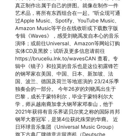
真正制作出属于自己的拼图。就像在制作一件
艺术品，将所有东西组合在一起。”听众现可通
过Apple Music、Spotify、YouTube Music、
Amazon Music等平台在线收听或下载数字版
专辑《Waves》，感受刘晓禹发自本心的音乐
演绎；或前往Universal、Amazon等网站订购
实体CD及黑胶；试听及更多信息请前往
https://bruceliu.lnk.to/wavesCAN 查看。专
辑中《镜子》和拉莫的音乐也是这位初露锋芒
的钢琴家在美国、中国、日本、新加坡、法
国、波兰、德国及荷兰等地巡演的 23/24乐季
独奏会的一部分。 今年26岁的刘晓禹出生于
巴黎，成长于蒙特利尔，毕业于蒙特利尔大
学，师从越南裔加拿大钢琴家邓泰山，他于
2021年获得有音乐界诺贝尔奖之称的国际肖邦
钢琴大赛冠军，是第4位获此殊荣的华裔。 近
日环球音乐集团（Universal Music Group）
旗下古典厂牌德意志留声机（Deutsche