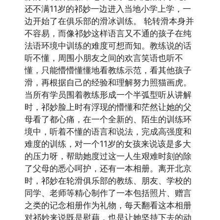
还不满11岁的祁妙一边进入当地小学上学，一
边开始了在俱乐部的滑冰训练。 轮转滑本身并
不容易，而像祁妙这样语言又不通的孩子在纯
法语环境中训练的难度可想而知。教练说的话
听不懂，周围小朋友之间的欢言笑语也听不
懂，只能懵懵懂懂地看教练示范，看其他孩子
滑，再根据自己的经验和理解努力照猫画虎。
当所有学员围着教练形成一个半弧型听从讲解
时，祁妙脸上时有浮现的懵懂和茫然让她的父
母看了都心痛，在一个全新的、陌生的训练环
境中，听着不懂的语言和说法，完成高强度和
难度的训练，对一个11岁的女孩来说该是多大
的压力呀，帮助她度过这一人生艰难时刻的除
了父母的悉心呵护，还有一本相册。离开北京
时，祁妙在轮滑俱乐部的教练、朋友、学校的
同学、老师等精心制作了一本包括照片、赠言
之类的记念相册作为礼物，每天翻看这本相册
对祁妙来说既是慰藉，也是让她坚持下去的动