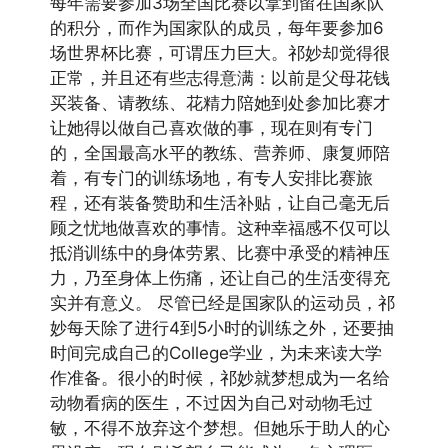
每年需要参加3场全国比赛以拿到留在国家队
的积分，而作为国家队的成员，每年要参加6
场世界杯比赛，可谓压力巨大。祁妙却觉得很
正常，并且还有些志得意满：以前是父母花钱
买装备、请教练、花精力陪她到处参加比赛才
让她得以做自己喜欢做的事，现在则有专门
的，全国最高水平的教练、营养师、康复师陪
着，有专门的训练场地，有专人安排比赛旅
程，还有装备赞助和生活补贴，让自己毫无后
顾之忧地做喜欢的事情。这种幸福感不仅可以
抵消训练中的身体劳累、比赛中承受的精神压
力，乃至身体上伤痛，还让自己的生活变得充
实并有意义。 尽管已经是国家队的运动员，祁
妙每天除了进行4到5小时的训练之外，还要抽
时间完成自己的College学业，为未来读大学
作准备。很小的时候，祁妙就梦想成为一名给
动物看病的医生，不过因为自己对动物毛过
敏，不得不放弃这个梦想。但她乐于助人的心