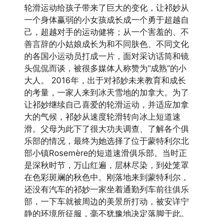
轮滑运动给孩子带来了巨大的变化，让祁妙从
一个身体赢弱的小女孩成长成一个勇于超越自
己，超越对手的运动健将；从一个害羞的、不
善言辞的小姑娘成长为和不同肤色、不同文化
的各国小运动员打成一片，面对采访话筒和镜
头侃侃而谈，被很多媒体人称赞为“成熟”的小
大人。 2016年，出于对祁妙未来教育和成长
的考量，一家人来到冰天雪地的加拿大。为了
让祁妙继续自己喜爱的轮滑运动，并适应加拿
大的气候，祁妙从速度轮滑转向冰上短道速
滑。父母为此下了很大功夫调查、了解各个俱
乐部的情况，最终为她选择了位于蒙特利尔北
部小镇Rosemère的短道速滑俱乐部。当时正
是深秋时节，万山红遍，层林尽染，到处笼罩
在色彩斑斓的秋色中。刚落地来到蒙特利尔，
还没有汽车的祁妙一家坐着通勤列车前往俱乐
部，一下车就被周边的美景所打动，被安详宁
静的环境所征服，毫不犹豫地决定落脚于此。