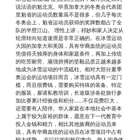
说法语的魁北克。毕竟加拿大的冬奥会代表团
里魁省的运动员数量虽不是很多，但几乎每次
冬奥会上，魁省运动员获得的奖牌数都占了全
队的半壁江山。 理性上讲，祁妙和家人决定从
轮滑转向短道速滑是非常正确的。在冰雪运动
大国的加拿大和美国，具有华裔血统的运动员
凭借得天独厚的身体和家庭条件，再加上传统
的吃苦耐劳、顽强拼搏的坚毅品质正越来越多
地成为冰雪运动的中流砥柱。相对大部分夏季
奥运会的运动项目而言，冰雪运动具有一定门
槛，而且很费钱，需要购买特殊的装备、特定
的服装，雇请私教培训，长途跋涉各处旅行参
加比赛累计经验值和积分……不仅花费巨大，
还需要有人陪伴。华人家庭在本地社会中基本
上属于较为富裕的群体，愿意在下一代教育中
投入金钱和精力，相比其他族裔的运动员来
说，具有华裔血统的运动员在冰雪项目中占有
较大优势。 在以往的刻板印象中，华人的身体