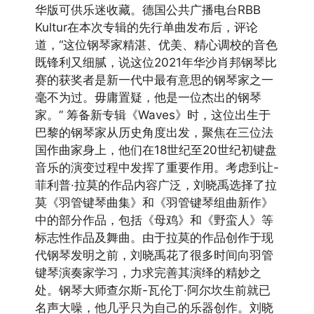
华版可供乐迷收藏。德国公共广播电台RBB
Kultur在本次专辑的先行单曲发布后，评论
道，“​这位钢琴家精湛、优美、精心调校的音色
既锋利又细腻，说这位2021年华沙肖邦钢琴比
赛的获奖者是新一代中最有意思的钢琴家之一
毫不为过。毋庸置疑，他是一位杰出的钢琴
家。” 筹备新专辑《Waves》时，这位出生于
巴黎的钢琴家从历史角度出发，聚焦在三位法
国作曲家身上，他们在18世纪至20世纪初键盘
音乐的演变过程中发挥了重要作用。考虑到让-
菲利普·拉莫的作品内容广泛，刘晓禹选择了拉
莫《羽管键琴曲集》和《羽管键琴组曲新作》
中的部分作品，包括《母鸡》和《野蛮人》等
标志性作品及舞曲。由于拉莫的作品创作于现
代钢琴发明之前，刘晓禹花了很多时间向羽管
键琴演奏家学习，力求完善其演绎的精妙之
处。钢琴大师查尔斯-瓦伦丁·阿尔坎生前就已
名声大噪，他几乎只为自己的乐器创作。刘晓