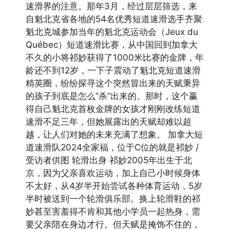
速滑界的注意。那年3月，经过层层筛选，来
自魁北克省各地的54名优秀短道速滑选手齐聚
魁北克城参加当年的魁北克运动会（Jeux du
Québec）短道速滑比赛，从中国回到加拿大
不久的小将祁妙获得了1000米比赛的金牌，年
龄还不到12岁，一下子震动了魁北克短道速滑
精英圈，纷纷探寻这个突然冒出来的天赋秉异
的孩子到底是怎么“杀”出来的。那时，这个赢
得自己魁北克首枚金牌的女孩才刚刚改练短道
速滑不足三年，但她展露出的天赋却难以超
越，让人们对她的未来充满了想象。 加拿大短
道速滑队2024全家福，位于C位的就是祁妙 /
受访者供图 轮滑出身 祁妙2005年出生于北
京，因为父亲喜欢运动，加上自己小时候身体
不太好，从4岁半开始尝试各种体育运动，5岁
半时被送到一个轮滑俱乐部。换上轮滑鞋的祁
妙甚至害羞得不肯和其他小学员一起热身，需
要父亲陪在身边才行。但天赋是掩饰不住的，