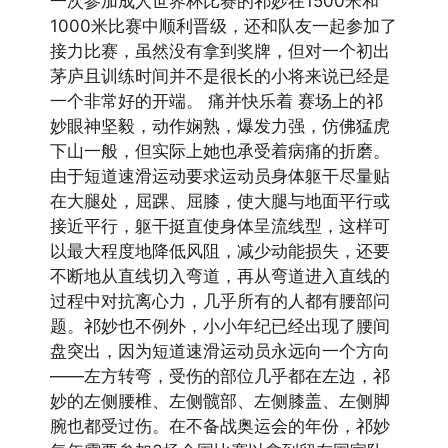
一次参加成人世界杯比赛的祁妙在1500米和
1000米比赛中顺利晋级，还和队友一起参加了
接力比赛，虽然没有拿到奖牌，但对一个初出
茅庐且训练时间并不是很长的小将来说已经是
一个非常好的开端。 痛并快乐着 赛场上的祁
妙眼神坚毅，动作娴熟，爆发力强，仿佛猛虎
下山一般，但实际上她也承受着病痛的折磨。
由于短道速滑运动要求运动员身体躯干尽量贴
在大腿处，屈踝、屈膝，使大腿与地面平行或
接近平行，躯干挺直使身体呈流线型，这样可
以最大程度地降低风阻，减少动能损失，还要
不断地从直线切入弯道，再从弯道进入直线的
过程中对抗离心力，几乎所有的人都有腰部问
题。祁妙也不例外，小小年纪已经出现了腰间
盘突出，因为短道速滑运动员永远向一个方向
——左方转弯，受伤的部位几乎都在左边，祁
妙的左侧腰椎、左侧髋部、左侧膝盖、左侧脚
腕也都受过伤。在不备战奥运会的年份，祁妙