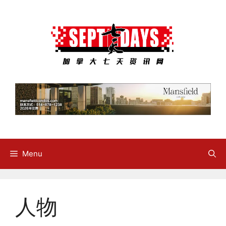
Skip
to
content
Menu
人物