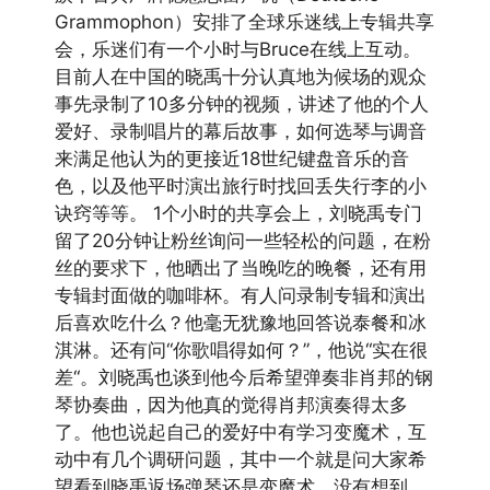
Grammophon）安排了全球乐迷线上专辑共享
会，乐迷们有一个小时与Bruce在线上互动。
目前人在中国的晓禹十分认真地为候场的观众
事先录制了10多分钟的视频，讲述了他的个人
爱好、录制唱片的幕后故事，如何选琴与调音
来满足他认为的更接近18世纪键盘音乐的音
色，以及他平时演出旅行时找回丢失行李的小
诀窍等等。 1个小时的共享会上，刘晓禹专门
留了20分钟让粉丝询问一些轻松的问题，在粉
丝的要求下，他晒出了当晚吃的晚餐，还有用
专辑封面做的咖啡杯。有人问录制专辑和演出
后喜欢吃什么？他毫无犹豫地回答说泰餐和冰
淇淋。还有问“你歌唱得如何？”，他说“实在很
差“。刘晓禹也谈到他今后希望弹奏非肖邦的钢
琴协奏曲，因为他真的觉得肖邦演奏得太多
了。他也说起自己的爱好中有学习变魔术，互
动中有几个调研问题，其中一个就是问大家希
望看到晓禹返场弹琴还是变魔术，没有想到