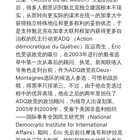
后，很多人都意识到魁北克独立建国根本不现
实，从而转向更实际的谋求在统一的加拿大中
获得独立特殊地位和更多权利的妥协状态，于
是支持魁北克在加拿大联邦框架内获得更多自
治权的民主行动党ADQ （Action
démocratique du Québec）应运而生，Éric
也受该政党的吸引，在2003年进行的魁省选
举中第一次从幕后的顾问、执笔、新闻联络人
等角色走到台前，作为ADQ政党在Deux-
Montagnes选区的候选人参选，可惜初战折
戟，得票率只排第三。不过，由于他在竞选过
程中的优异表现，他在之后的两年里担任了
ADQ政党的政治顾问，为领导人出谋划策。
2005年到2009年，受雇于美国非盈利组织
——国际事务全国民主研究所（National
Democratic Institute for International
Affairs）期间，Éric 先后前往摩洛哥和伊拉克