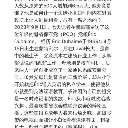
人数从原来的500人增加到6.5万人, 他究竟是
谁？他是如何让一个边缘小党短时间内在魁省
政坛上让人刮目相看，占有一席之地的？
2023年9月1日，七天记者在编辑部专访了这
位年轻的魁省保守党（PCQ）党领Éric
Duhaime。 经历 Éric Duhaime于1969年4月
15日出生在蒙特利尔，后在Laval长大，是家
中的独生子。父亲原本在建筑行业工作，从事
俗话说的“锡匠”工作，母亲则是校车司机，后
来两人一起创业成立了一家通风系统安装公
司。虽然父母只是普通的工薪阶层，却从小学
开始就把Éric送入英语的私立学校，使得他从
小就受到英法双语教育。或许因为自己的祖父
是一名时政记者的缘故，Éric从小就对政治感
兴趣，最喜欢看省议会或联邦议会的辩论直
播，这些在很多成年人看来枯燥乏味、高级吵
架的电视画面却让小Éric看得津津有味，稍微
长大一些就会把严肃的《新闻报》（La