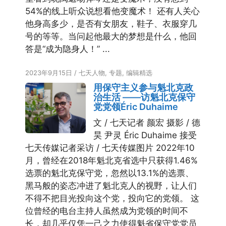
54%的线上听众说想看他变魔术！ 还有人关心
他身高多少，是否有女朋友，鞋子、衣服穿几
号的等等。当问起他最大的梦想是什么，他回
答是“成为隐身人！” ...
2023年9月15日
/
七天人物
,
专题
,
编辑精选
用保守主义参与魁北克政
治生活 ——访魁北克保守
党党领Éric Duhaime
文 / 七天记者 颜宏 摄影 / 德
昊 尹灵 Éric Duhaime 接受
七天传媒记者采访 / 七天传媒图片 2022年10
月，曾经在2018年魁北克省选中只获得1.46%
选票的魁北克保守党，忽然以13.1%的选票、
黑马般的姿态冲进了魁北克人的视野，让人们
不得不把目光投向这个党，投向它的党领。 这
位曾经的电台主持人虽然成为党领的时间不
长，却几乎仅凭一己之力使得魁省保守党党员