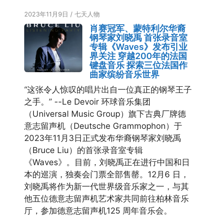
2023年11月9日
/
七天人物
肖赛冠军、蒙特利尔华裔
钢琴家刘晓禹 首张录音室
专辑《Waves》发布引业
界关注 穿越200年的法国
键盘音乐 探索三位法国作
曲家缤纷音乐世界
“这张令人惊叹的唱片出自一位真正的钢琴王子
之手。” --Le Devoir 环球音乐集团
（Universal Music Group）旗下古典厂牌德
意志留声机（Deutsche Grammophon）于
2023年11月3日正式发布华裔钢琴家刘晓禹
（Bruce Liu）的首张录音室专辑
《Waves》。目前，刘晓禹正在进行中国和日
本的巡演，独奏会门票全部售罄。12月6 日，
刘晓禹将作为新一代世界级音乐家之一，与其
他五位德意志留声机艺术家共同前往柏林音乐
厅，参加德意志留声机125 周年音乐会。