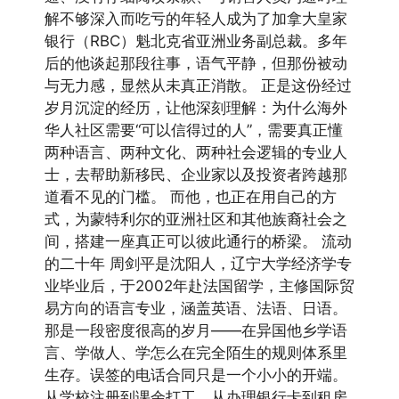
解不够深入而吃亏的年轻人成为了加拿大皇家
银行（RBC）魁北克省亚洲业务副总裁。多年
后的他谈起那段往事，语气平静，但那份被动
与无力感，显然从未真正消散。 正是这份经过
岁月沉淀的经历，让他深刻理解：为什么海外
华人社区需要“可以信得过的人”，需要真正懂
两种语言、两种文化、两种社会逻辑的专业人
士，去帮助新移民、企业家以及投资者跨越那
道看不见的门槛。 而他，也正在用自己的方
式，为蒙特利尔的亚洲社区和其他族裔社会之
间，搭建一座真正可以彼此通行的桥梁。 流动
的二十年 周剑平是沈阳人，辽宁大学经济学专
业毕业后，于2002年赴法国留学，主修国际贸
易方向的语言专业，涵盖英语、法语、日语。
那是一段密度很高的岁月——在异国他乡学语
言、学做人、学怎么在完全陌生的规则体系里
生存。误签的电话合同只是一个小小的开端。
从学校注册到课余打工，从办理银行卡到租房