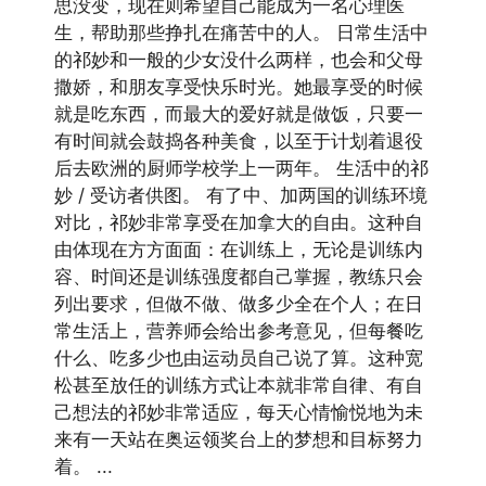
思没变，现在则希望自己能成为一名心理医
生，帮助那些挣扎在痛苦中的人。 日常生活中
的祁妙和一般的少女没什么两样，也会和父母
撒娇，和朋友享受快乐时光。她最享受的时候
就是吃东西，而最大的爱好就是做饭，只要一
有时间就会鼓捣各种美食，以至于计划着退役
后去欧洲的厨师学校学上一两年。 生活中的祁
妙 / 受访者供图。 有了中、加两国的训练环境
对比，祁妙非常享受在加拿大的自由。这种自
由体现在方方面面：在训练上，无论是训练内
容、时间还是训练强度都自己掌握，教练只会
列出要求，但做不做、做多少全在个人；在日
常生活上，营养师会给出参考意见，但每餐吃
什么、吃多少也由运动员自己说了算。这种宽
松甚至放任的训练方式让本就非常自律、有自
己想法的祁妙非常适应，每天心情愉悦地为未
来有一天站在奥运领奖台上的梦想和目标努力
着。 ...