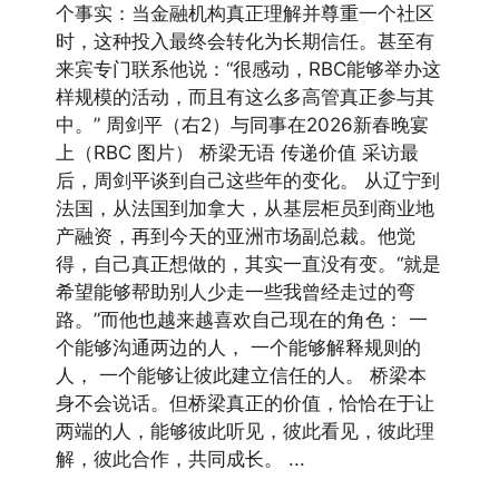
个事实：当金融机构真正理解并尊重一个社区
时，这种投入最终会转化为长期信任。甚至有
来宾专门联系他说：“很感动，RBC能够举办这
样规模的活动，而且有这么多高管真正参与其
中。” 周剑平（右2）与同事在2026新春晚宴
上（RBC 图片） 桥梁无语 传递价值 采访最
后，周剑平谈到自己这些年的变化。 从辽宁到
法国，从法国到加拿大，从基层柜员到商业地
产融资，再到今天的亚洲市场副总裁。他觉
得，自己真正想做的，其实一直没有变。“就是
希望能够帮助别人少走一些我曾经走过的弯
路。”而他也越来越喜欢自己现在的角色： 一
个能够沟通两边的人， 一个能够解释规则的
人， 一个能够让彼此建立信任的人。 桥梁本
身不会说话。但桥梁真正的价值，恰恰在于让
两端的人，能够彼此听见，彼此看见，彼此理
解，彼此合作，共同成长。 ...