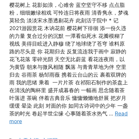
樱花树上 花影如浪，心难舍 蓝空坚守不移 点点脂
粉，细细嫩绿相戏 可怜连日将夜雨 清香隽永，梦魂
莫轻负 淡淡宋水墨透剔花卉 此刻活于院中 * 记
2021游园赏花 木讷花前 樱花树下徘徊 添一份久违
的力量 复合过分的沉默 一潭看似死水 花瓣模糊了
视线 美得目眩进入静穆 绕了地球绕了苍穹 谁料原
路的尽头是 你 花期归去 反复流连我于画中 寂静的
花飞花落 零碎光阴 天空无比蔚蓝 看花连夜雨，以
为黄昏 朝来与微风相随 飘落 与青青草地为伴 空里
归去 谷雨茶 杨邹雨薇 携着云台山的云 裹着双牌的
雨 我的思绪 乘着 一片片茶 在祁阳石制作的茶盘上
在清浅的陶杯里 盛开成暮春的 一幅画 思念随着茶
叶落进 茶碗 伴着古典音乐 慵慵懒懒地舒展 把岁月
缓缓 晕染 此刻 对面的你 如同古诗词中的少年 一盏
茶的时光 卷起半世尘缘 心事随着茶水热气 …
Read
more