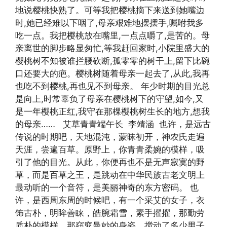
地说樱桃快熟了。可等我把樱桃摘下来送到她嘴边
时,她已经难以下咽了,母亲艰难地摆摆手,嘱咐我多
吃一点。我把樱桃放在嘴里,一点点嚼了,是苦的。母
亲离世的脚步略显匆忙,等我赶回家时,小院里盛大的
樱桃树不知被谁拦腰砍断,孤零零的树干上,留下比碗
口还要大的疤。樱桃树随着母亲一起去了,从此,我再
也吃不到樱桃,再也见不到母亲。 年少时期的目光总
是向上,时常辜负了母亲在樱桃树下的守望,如今,又
是一年樱桃正红,我守在那棵樱桃树生长的地方,想我
的母亲…… 艾草青青端午长 李靖涵 也许，是远古
传说的时期吧，天地混沌，蒙昧初开，神农氏走遍
天涯，尝遍百草。原野上，你青青柔婉的模样，吸
引了他的目光。从此，你便再也不是无声寂寞的野
草，而是百草之王，是跳动在中华民族古老文明上
最动听的一个音符，是美丽神奇的东方密码。 也
许，是西周东周的时候吧，有一个采艾的女子，衣
饰古朴，明眸善睐，皓腕霜雪，素手擢擢，那勤劳
质朴的模样，那窈窕曼妙的身姿，搅动了多少男子