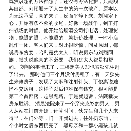
既然该想的方法都想了，还没有办法化解，只能顺
其自然。刘翔迎来了人生中的第一次破产。原本以
为无法承受，真的来了，反而平静下来。刘翔定下
心，开始有条不紊的收尾，好像一场战争，到了打
扫战场的时候。他开始给烟酒公司打电话，处理货
物，能退的退，不能退的，就折价处理，一时小店
乱作一团。客人们来，对此很吃惊，问及原因，都
说房东贪婪，哈利是犹太人，听说房东与刘翔同
族，摇头说他真的不必要，我们犹太人都是相帮
的。 刘翔的事情未了，三楼黑美人却也被狄先生赶
了出去。 那时他们三个月没付房租了，有一天狄先
生来修房子，发现了大麻和注射针头。丁俊惠说难
怪不交房租，这样子以后也难保有钱交。很可能是
第二个酋部落，趁黑跑路。于是就起诉，法院裁决
房东胜诉。 清晨法院来了一个穿夹克衫的男人，男
人从站在门前开始，计算时间，狄先生和几个人来
得早，在门外等，门一开就进去，往外扔东西，一
个小时之后东西扔完了，黑母亲和一群小黑孩儿就