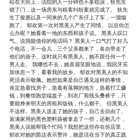
站在大街上，法院的人一分钟也不多耽误，狄先生
锁了门，这一场房东与租客纠纷案就完成了。 狄先
生丁俊惠以及一同来的几个广东仔上了车，一溜烟
跑了。 郁欢第一次对黑美人产生了同情。 以后你怎
么办呢？她看着一地的东西和孩子说。 黑美人叹口
气。说我能借你的电话吗？ 黑美人一口气打了好几
个电话，不一会儿，三个父亲都来了，各自带走了
他们的孩子。这时就只有黑美人，她不跟任何一个
男人走。 我哪也不去，她喜眉笑眼地说，我回牙买
加休息一下，看看我的故乡。 郁欢对黑美人的不知
死活表示敬佩。她想如果是自己遇见这样的事情，
肯定急着找房子，急着有落脚的地方，急着打工赚
钱，到餐馆跑堂端盘子，到衣厂剪线头叠裤子，只
要能挣来明天的房租和饭钱，什么都干。 但黑美人
不这样。黑美人送走了她的孩子，自己去自由了。
装满家用的黑色塑料袋被拿走了一些，还剩几个，
黑美人说能帮我个忙吗？我想把这些存在你店里，
郁欢对她的豁达表示赞许，她是活在当下的真正践