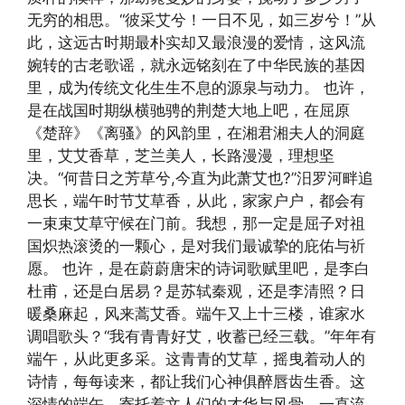
无穷的相思。“彼采艾兮！一日不见，如三岁兮！”从
此，这远古时期最朴实却又最浪漫的爱情，这风流
婉转的古老歌谣，就永远铭刻在了中华民族的基因
里，成为传统文化生生不息的源泉与动力。 也许，
是在战国时期纵横驰骋的荆楚大地上吧，在屈原
《楚辞》《离骚》的风韵里，在湘君湘夫人的洞庭
里，艾艾香草，芝兰美人，长路漫漫，理想坚
决。“何昔日之芳草兮,今直为此萧艾也?”汨罗河畔追
思长，端午时节艾草香，从此，家家户户，都会有
一束束艾草守候在门前。我想，那一定是屈子对祖
国炽热滚烫的一颗心，是对我们最诚挚的庇佑与祈
愿。 也许，是在蔚蔚唐宋的诗词歌赋里吧，是李白
杜甫，还是白居易？是苏轼秦观，还是李清照？日
暖桑麻起，风来蒿艾香。端午又上十三楼，谁家水
调唱歌头？“我有青青好艾，收蓄已经三载。”年年有
端午，从此更多采。这青青的艾草，摇曳着动人的
诗情，每每读来，都让我们心神俱醉唇齿生香。这
深情的端午，寄托着文人们的才华与风骨，一直流