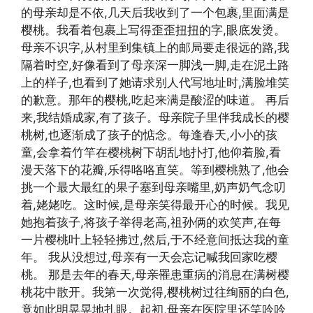
的母亲却是不依,几天后我收到了一个包裹,里面满是
樱桃。我看着包裹上写得歪歪扭扭的字,眼底发烫。
母亲不识字,从村里到集镇上的邮局要走很远的路,我
隔着时空,好像看到了母亲深一脚浅一脚,走在泥土路
上的样子,也看到了她请求别人代写地址时,满脸堆笑
的歉意。那年的樱桃,吃起来满是酸涩的味道。 再后
来,我结婚成家,有了孩子。母亲院子里伴我成长的樱
桃树,也逐渐成了孩子的惦念。每逢春天,小小的孩
童,会拿着竹竿在樱桃树下胡乱地扑打,他仰着脸,看
漫天落下的花瓣,乐得咯咯直笑。等到樱桃熟了,他会
挑一个最大最红的果子塞到母亲嘴里,奶声奶气念叨
着,姥姥吃。这时候,是母亲笑得最开心的时候。我见
她抱着孩子,将孩子举得老高,祖孙俩的欢笑声,在每
一片樱桃叶上轻轻拂过,然后,于不经意间抵达我的童
年。 我从没想过,母亲有一天会忘记喊我回家吃樱
桃。 那是去年的春天,母亲罹患重病的消息在满树樱
桃花中散开。我第一次觉得,樱桃树过往绚丽的白色,
竟如此明晃晃地扎眼。起初,母亲在医院里还笑吟吟