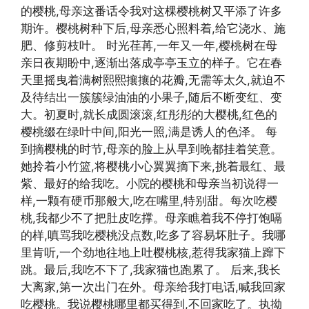
的樱桃,母亲这番话令我对这棵樱桃树又平添了许多
期许。樱桃树种下后,母亲悉心照料着,给它浇水、施
肥、修剪枝叶。 时光荏苒,一年又一年,樱桃树在母
亲日夜期盼中,逐渐出落成亭亭玉立的样子。它在春
天里摇曳着满树熙熙攘攘的花瓣,无需等太久,就迫不
及待结出一簇簇绿油油的小果子,随后不断变红、变
大。初夏时,就长成圆滚滚,红彤彤的大樱桃,红色的
樱桃缀在绿叶中间,阳光一照,满是诱人的色泽。 每
到摘樱桃的时节,母亲的脸上从早到晚都挂着笑意。
她拎着小竹篮,将樱桃小心翼翼摘下来,挑着最红、最
紫、最好的给我吃。小院的樱桃和母亲当初说得一
样,一颗有硬币那般大,吃在嘴里,特别甜。每次吃樱
桃,我都少不了把肚皮吃撑。母亲瞧着我不停打饱嗝
的样,嗔骂我吃樱桃没点数,吃多了容易坏肚子。我哪
里肯听,一个劲地往地上吐樱桃核,惹得我家猫上蹿下
跳。最后,我吃不下了,我家猫也跑累了。 后来,我长
大离家,第一次出门在外。母亲给我打电话,喊我回家
吃樱桃。我说樱桃哪里都买得到,不回家吃了。执拗