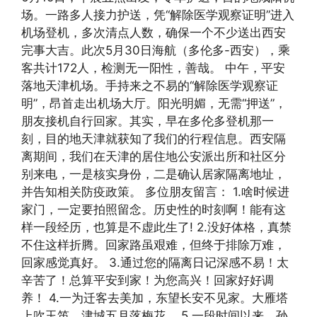
场。一路多人接力护送，凭“解除医学观察证明”进入
机场登机，多次清点人数，确保一个不少送出西安
完事大吉。此次5月30日海航（多伦多-西安），乘
客共计172人，检测无一阳性，善哉。 中午，平安
落地天津机场。手持来之不易的“解除医学观察证
明”，昂首走出机场大厅。阳光明媚，无需“押送”，
朋友接机自行回家。其实，早在多伦多登机那一
刻，目的地天津就获知了我们的行程信息。西安隔
离期间，我们在天津的居住地公安派出所和社区分
别来电，一是核实身份，二是确认居家隔离地址，
并告知相关防疫政策。 多位朋友留言： 1.啥时候进
家门，一定要拍照留念。历史性的时刻啊！能有这
样一段经历，也算是不虚此生了! 2.没好体格，真禁
不住这样折腾。回家路虽艰难，但终于排除万难，
回家感觉真好。 3.通过您的隔离日记深感不易！太
辛苦了！总算平安到家！为您高兴！回家好好调
养！ 4.一为迁客去美加，东望长安不见家。大雁塔
上吹玉笛，津城五月落梅花。 5.一段时间以来，孙