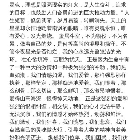
灵魂，理想是照亮现实的灯火，是人生奋斗，追求
的目标，也鼓励人们奋勇前进的巨大推动力量。” 人
生短暂，倏忽凋零，岁月易萎，转瞬消失。天上的
星星却永恒地眨着嘲讽的眼睛，唯有灵魂永恒，唯
有爱心，发光燃烧。 蛰居斗室，不为物役，不为名
累，做着自己的梦，是何等高尚的境界和操守。不
管今夜星光是否灿烂，我的心永远充盈皎洁的光
环。 壮心欲填海，苦胆为忧天。 正是因为生命中有
了一种巨大的激情和一种极为强烈的冲动，我们热
血如潮，我们情感如瀑。我们爱着，那样强烈那样
执着，那样坚定，那样痴迷地爱着。我们恨着，那
么刻骨，那么切齿，那么鲜明，那么激昂地恨着。
爱得山高海深，恨得惊天动地。 正是这强烈的爱和
强烈的恨相纠缠，相交织，我们的心才无法平静，
无法沉寂，我们的情感才始终热烈，动荡和鲜活。
我们激动，我们狂喜，我们愤怒，我们悲哀。我们
点燃自己的灵魂做火炬，引导着人类的精神向着美
好和光明迈进。 纵然我们位卑，我们困惑，我们彷