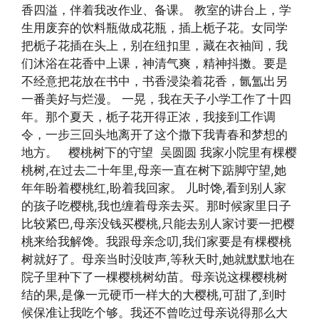
香四溢，伴着我改作业、备课。 教室的讲台上，学
生用废弃的饮料瓶做成花瓶，插上栀子花。女同学
把栀子花插在头上，别在纽扣里，藏在衣袖间，我
们沐浴在花香中上课，神清气爽，精神抖擞。要是
不经意把花放在书中，书香浸染着花香，氤氲出另
一番美好与烂漫。 一晃，我在天子小学工作了十四
年。那个夏天，栀子花开得正浓，我接到工作调
令，一步三回头地离开了这个撒下我青春和梦想的
地方。 樱桃树下的守望 吴圆圆 我家小院里有棵樱
桃树,在过去二十年里,母亲一直在树下踮脚守望,她
年年盼着樱桃红,盼着我回家。 儿时馋,看到别人家
的孩子吃樱桃,我也缠着母亲去买。那时候家里日子
比较紧巴,母亲没钱买樱桃,只能去别人家讨要一把樱
桃来给我解馋。我跟母亲念叨,我们家要是有棵樱桃
树就好了。母亲当时没吱声,等秋天时,她就默默地在
院子里种下了一棵樱桃树幼苗。母亲说这棵樱桃树
结的果,是像一元硬币一样大的大樱桃,可甜了,到时
候保准让我吃个够。我还不曾吃过母亲说得那么大