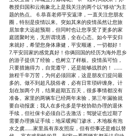
教授归国和云南象北上是我关注的两个以“移动”为主
题的热点。 6.恭喜老师平安返津，一直关注您朋友
圈，特别是疫情以来。突如其来的疫情虽然让您旅
居加拿大远超预期，但同时也让您享受了更多的家
庭团聚时光，无所谓境遇，全在心态。如今平安归
来就好，希望您身体康健，平安顺遂，一切都好！
7.平安回家的感觉真好！你俩回国的经历为海外思乡
的游子提供了经验，也树立了样板。疫情虽可怕，
只要措施得力，自觉遵守，还是能够战胜的！ ……
旅程千辛万苦，为何必须回家，这是朋友们提问最
多的。做不到超凡脱俗者，必有日常琐碎缠身。计
划在加两个月，结果超期五百天，很多事情都没有
准备。家里的两辆车已经两年未验，第三年漏验就
要自动报废；我人在多伦多是学校协助办理的退休
手续，但社保卡必须自己去激活；驾驶证也过期了
需要办理换证手续；地采暖阀门渗水，木地板有泡
水之虞……家里虽有亲友照应，但有些事还是难以替