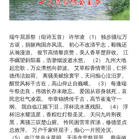
端午屈原祭（组诗五首） 许华凌 （1） 独步骚坛万
古讴，捐躯殉国亦风流。 初心不改清平志，毅魄还
从瀚漫游。 俊节高情黎庶赞，美人香草楚辞收。 江
亭瞩望斜阳暮，浩渺烟波逝水悠。 （2） 九州大地
起悲歌，万众潸然向碧波。 艾草粽香情寄泪，仁怀
德伟洁如荷。 离骚美赋惊寰宇，天问痴心泣汨罗。
醒世风标千古在，高山仰止自巍峨。 （3） 每逢端
午祭忠良，伟德长存未敢忘。 爱国从容身就死，哀
民悲壮气凌霜。 华章锦绣传千古，高节崔嵬守一
纲。 我自临江频下泪，浮杯流水逐残阳。 （4） 浮
杯汨水耀流星，香粽红灯祭圣灵。 天问九吟荆夜
黑，离骚三叹楚山腥。 怜民困苦常挥涕，修德坚贞
总效萍。 万户千家怀屈子，痴心一片照沧溟。
（5） 临江凭吊火星明，无语含悲祭屈平。 廊庙倾