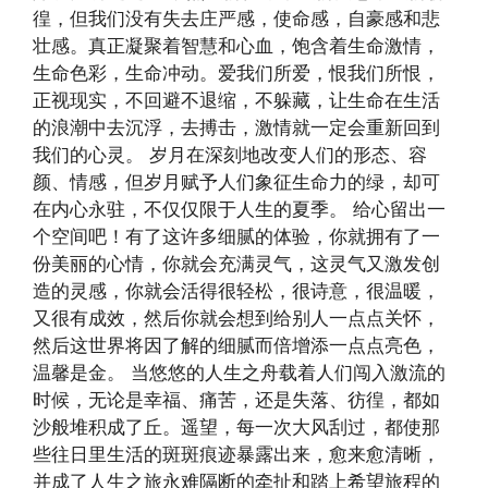
徨，但我们没有失去庄严感，使命感，自豪感和悲
壮感。真正凝聚着智慧和心血，饱含着生命激情，
生命色彩，生命冲动。爱我们所爱，恨我们所恨，
正视现实，不回避不退缩，不躲藏，让生命在生活
的浪潮中去沉浮，去搏击，激情就一定会重新回到
我们的心灵。 岁月在深刻地改变人们的形态、容
颜、情感，但岁月赋予人们象征生命力的绿，却可
在内心永驻，不仅仅限于人生的夏季。 给心留出一
个空间吧！有了这许多细腻的体验，你就拥有了一
份美丽的心情，你就会充满灵气，这灵气又激发创
造的灵感，你就会活得很轻松，很诗意，很温暖，
又很有成效，然后你就会想到给别人一点点关怀，
然后这世界将因了解的细腻而倍增添一点点亮色，
温馨是金。 当悠悠的人生之舟载着人们闯入激流的
时候，无论是幸福、痛苦，还是失落、彷徨，都如
沙般堆积成了丘。遥望，每一次大风刮过，都使那
些往日里生活的斑斑痕迹暴露出来，愈来愈清晰，
并成了人生之旅永难隔断的牵扯和踏上希望旅程的