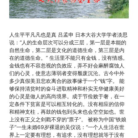
人生平平凡凡也是真 吕孟申 日本大谷大学学者淡思
说：“人的生命层次可以分成三层，第一层是本能的
自然生命，第二层是文化的道德生命，第三层是内
在的道德生命。” 生活里不能只有金钱，没有情感。
金钱也有不容忽视的负效应，弄不好会麻醉腐蚀人
们的心灵，使意志薄弱者变得颓废沉沦。古今中外
多少真假美丑悲欢离合的故事缘于一个“钱”字。 能
够保持清贫时的奋斗进取精神和朴实无华健康美好
的心灵是做人的高尚境界。成于节俭败于奢，在一
定条件下贫富是可以相互转化的。没有相应的信仰
和精神支柱，再鼓的钱包到头来也会空空如也。世
上没有正义之剑戳不穿的“票子”。 被称为中国“铁娘
子”一生未婚69岁裸退的吴仪说：“一个人生活在世
界上一定要有理想，有追求，没有理想就等于没有