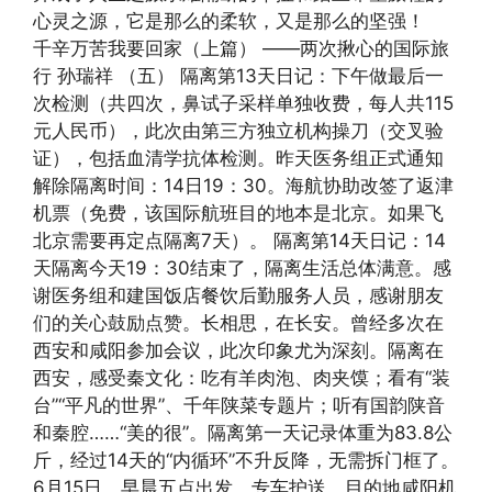
心灵之源，它是那么的柔软，又是那么的坚强！
千辛万苦我要回家（上篇） ——两次揪心的国际旅
行 孙瑞祥 （五） 隔离第13天日记：下午做最后一
次检测（共四次，鼻试子采样单独收费，每人共115
元人民币），此次由第三方独立机构操刀（交叉验
证），包括血清学抗体检测。昨天医务组正式通知
解除隔离时间：14日19：30。海航协助改签了返津
机票（免费，该国际航班目的地本是北京。如果飞
北京需要再定点隔离7天）。 隔离第14天日记：14
天隔离今天19：30结束了，隔离生活总体满意。感
谢医务组和建国饭店餐饮后勤服务人员，感谢朋友
们的关心鼓励点赞。长相思，在长安。曾经多次在
西安和咸阳参加会议，此次印象尤为深刻。隔离在
西安，感受秦文化：吃有羊肉泡、肉夹馍；看有“装
台”“平凡的世界”、千年陕菜专题片；听有国韵陕音
和秦腔……“美的很”。隔离第一天记录体重为83.8公
斤，经过14天的“内循环”不升反降，无需拆门框了。
6月15日，早晨五点出发，专车护送，目的地咸阳机