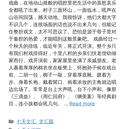
戏曲，在地动山摇般的唱腔里把生活中的喜怒哀乐
全都吼了出来。村子三面环山，一面临水，吼声在
山谷间回荡，撼天动地。我很惊讶，他们大都大字
不识几个，连很场面的话也说不出来几句，但能记
住整折戏文，太不可思议了。恐怕是源于骨子里对
于秦腔的热爱，才能唱到这般景象吧。 戏曲经过一
个秋天的排练，临近年关，将正式开演。整个乡只
有我们村戏排得好，十里八村的乡亲们扶老偕幼倾
家而行。戏开演前，家家屋里坐满了亲戚朋友。老
人裹着厚厚的棉衣坐在板凳上，怀抱孙子候在戏台
前。二胡一拉，梆子一敲，穿着厚底靴、踱着方
步、身着长袍、戴着髯口、画着浓妆的主角就边唱
边出场了。常常是台上大声吼，台下小声和。像那
《三滴血》、《周仁回府》、《铡美案》等经典剧
目，连小孩都会吼几句。 …
Read more
Categories
七天文汇
,
文汇园