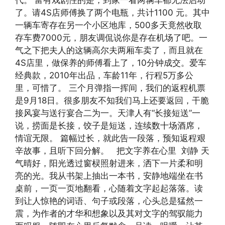
代。 富有戏剧性的是，到家一看两辆车都无法启动
了。请4S店师傅换了两个电瓶，共计1100 元。其中
一辆车寄存在另一个小区地库，500多天竟然收取
存车费7000元，朋友调侃说你是存在机场了吧。一
气之下把夫人的这辆高尔夫两厢车卖了，而且就在
4S店里，做保养的师傅看上了，10分钟成交。爱车
经典款，2010年出品，车龄11年，行程5万多公
里，可惜了。 三个月弹指一挥间，我们的返程机票
是9月18日。很多朋友不知我们马上还要返回，干脆
接风宴与送行宴合二为一。天津人有“长接短送”一
说，捞面是长接，饺子是短送，连续数十场酒席，
情谊无限。 篇幅过长，就此告一段落，预知返程艰
辛故事，且听下回分解。 把文字养在心里 刘静 天
气晴好，阳光透过窗棂照射进来，洒下一片柔和明
亮的光。我从书架上抽出一本书，安静地端坐在书
桌前，一页一页地翻看，心随着文字起起落落。读
到让人惊艳的词语、句子或段落，心头总是猛然一
震，为作者的才华和想象以及其对文字的驾驭能力