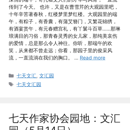
传到了今天。 也许，又是在曹雪芹的大观园里吧，
十年辛苦著春秋，红楼梦里梦红楼。大观园里的端
午，有粽子，有香囊，有蒲艾簪门，又繁花锦绣，
有酒宴赏午，有元春赠宫礼，有丫鬟斗百草……那琳
琅满目的习俗，那青春灵秀的女儿家，那纯美哀伤
的爱情，总是那么令人神往。你听，那端午的欢
笑，从来都不曾走远；你看，那园子里的俊采风
流，一直流淌在我们的胸口。 …
Read more
Categories
七天文汇
,
文汇园
Tags
七天文汇园
七天作家协会园地：文汇