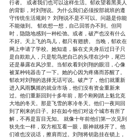
行者。 或者我们也可以这样生活。郁欢望着黑美人
的背影，对刘翔说。为什么我们必须按部就班的遵
守传统生活规则？ 刘翔说不是不可以。问题是你能
不能做到。 郁欢想一想，自己回答办不到。但同
时，隐隐地感到一种松弛。或者，破产也没有什么
不好。天上飞的鸟儿，都只有翅膀。 当晚，郁欢在
网上申请了学校。她知道，躲在丈夫身后过日子只
是自欺欺人，只是鸵鸟把自己的头埋在沙中，尾巴
还是暴露在风沙里。当郁欢看到刘翔的眼泪，心像
被某种钝器击了一下。她的心因为疼痛而苏醒了。
郁欢对刘翔的选择无话可说。破产了，他们就重新
进入风雨飘摇的就业市场，他们没有资金重新来
过。他们重新回到十多年前，那个刚刚踏上魁北克
大地的冬天。那是飞雪的寒冷冬天。他们一夜间回
到了刚来的日子。好在如今他们对这个城市有所了
解，不再是盲目无知。 就像十年前他们第一次见到
狄先生一样，双方相互看一眼，眼神就移开了。他
们谁也没说话，擦肩而过。刘翔将钥匙挂在锁上，