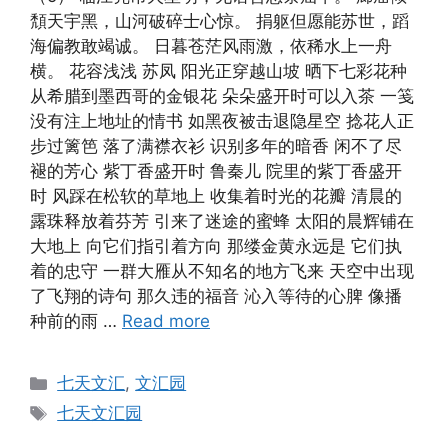
頽天宇黑，山河破碎士心惊。 捐躯但愿能苏世，蹈
海偏教敢竭诚。 日暮苍茫风雨激，依稀水上一舟
横。 花容浅浅 苏凤 阳光正穿越山坡 晒下七彩花种
从希腊到墨西哥的金银花 朵朵盛开时可以入茶 一笺
没有注上地址的情书 如黑夜被击退隐星空 捻花人正
步过篱笆 落了满襟衣衫 识别多年的暗香 闲不了尽
褪的芳心 紫丁香盛开时 鲁秦儿 院里的紫丁香盛开
时 风踩在松软的草地上 收集着时光的花瓣 清晨的
露珠释放着芬芳 引来了迷途的蜜蜂 太阳的晨辉铺在
大地上 向它们指引着方向 那缕金黄永远是 它们执
着的忠守 一群大雁从不知名的地方飞来 天空中出现
了飞翔的诗句 那久违的福音 沁入等待的心脾 像播
种前的雨 …
Read more
Categories
七天文汇
,
文汇园
Tags
七天文汇园