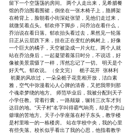
留下一个空荡荡的房间。 两个人走出来，见希腊餐
馆的乔治围着围裙，倒坐在一张木椅子上，胳膊架
在椅背上，脸朝着小街深处张望，见他们走过来，
就微笑着点头。郁欢停下脚步，问乔治在看什么，
乔治说在看日落。郁欢抬头看过去，果然见一轮落
日正从云层跌下来，挂在正在变红的枫树上，好像
一个巨大的橘子，天空被染成一片火红。两个人就
站在乔治身后，一起凝望着落日时分，不说话，好
像被美景震慑了一样，浑然忘记了一切。 明天是个
好天气。郁欢说。（全文完） 栀子花开 张林利
初夏的风吹过，一朵朵栀子花竞相开放，洁白素
雅，空气中弥漫着沁人心脾的清香，又把我带到那
个魂牵梦绕的地方。 师范毕业后，我被分配到天子
小学任教。背着行囊，一路颠簸，辗转三次车才到
达目的地。“天子村”名字叫得霸气响亮，却是个穷山
僻壤的苦地方。天子小学座落在村子东头，教学楼
是村里唯一的一栋楼房。 站在学校中央，我的心里
有些失落。校长似乎看出了我的心思，他指着教学