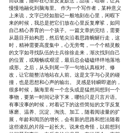
而叹服，随即在心里反复默念，品读，咀嚼，让其
慢慢地融化到脑海里。 作为一个写作者，某种意义
上来说，文字已经如胎记一般地刻在心里，闲暇下
来的时候，我总是把它们放在心里反复摩挲，如同
自己精心养育的一个孩子。一篇文章的完结，需要
从题目开始构思，然后笔尖沿着思路蜿蜒行走，这
时，精神需要高度集中，心无旁骛，一个个精灵般
的文字如寻找队伍的士兵徐徐走来，渐次找到自己
的位置，或顺畅或艰涩，最后总会磕磕绊绊地落地
成形。之后，从头到尾一字一句地认真核对、修
改，让它能整洁地站在人前。这是文字与心灵的碰
撞，也是思想和心声的输出。 灵感是转瞬即逝的，
很多时候，脑海里有一个念头或是猛然间想到一个
事物，要第一时间记录下来，哪怕只是只言片语。
有事没事的时候，对着记下的这些简短的文字反复
琢磨、温养、沉淀、淘洗、加工，随着阅读量的扩
展，年龄和阅历的增长，会有新的思路和想法随着
这些凌乱的片段一起长大。说来也奇怪，以前想到