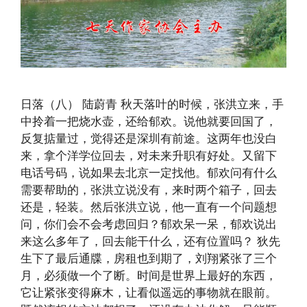
日落（八） 陆蔚青 秋天落叶的时候，张洪立来，手
中拎着一把烧水壶，还给郁欢。说他就要回国了，
反复掂量过，觉得还是深圳有前途。这两年也没白
来，拿个洋学位回去，对未来升职有好处。又留下
电话号码，说如果去北京一定找他。郁欢问有什么
需要帮助的，张洪立说没有，来时两个箱子，回去
还是，轻装。然后张洪立说，他一直有一个问题想
问，你们会不会考虑回归？郁欢呆一呆，郁欢说出
来这么多年了，回去能干什么，还有位置吗？ 狄先
生下了最后通牒，房租也到期了，刘翔紧张了三个
月，必须做一个了断。时间是世界上最好的东西，
它让紧张变得麻木，让看似遥远的事物就在眼前。