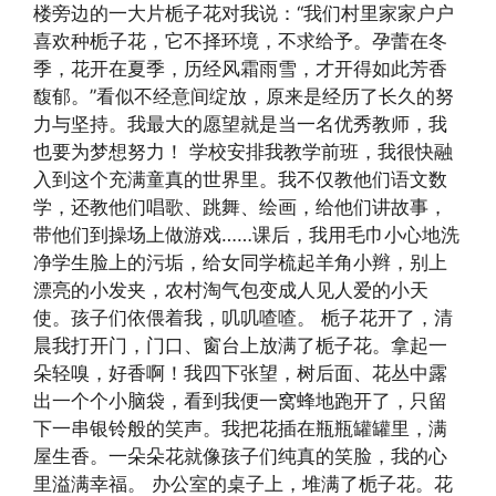
楼旁边的一大片栀子花对我说：“我们村里家家户户
喜欢种栀子花，它不择环境，不求给予。孕蕾在冬
季，花开在夏季，历经风霜雨雪，才开得如此芳香
馥郁。”看似不经意间绽放，原来是经历了长久的努
力与坚持。我最大的愿望就是当一名优秀教师，我
也要为梦想努力！ 学校安排我教学前班，我很快融
入到这个充满童真的世界里。我不仅教他们语文数
学，还教他们唱歌、跳舞、绘画，给他们讲故事，
带他们到操场上做游戏……课后，我用毛巾小心地洗
净学生脸上的污垢，给女同学梳起羊角小辫，别上
漂亮的小发夹，农村淘气包变成人见人爱的小天
使。孩子们依偎着我，叽叽喳喳。 栀子花开了，清
晨我打开门，门口、窗台上放满了栀子花。拿起一
朵轻嗅，好香啊！我四下张望，树后面、花丛中露
出一个个小脑袋，看到我便一窝蜂地跑开了，只留
下一串银铃般的笑声。我把花插在瓶瓶罐罐里，满
屋生香。一朵朵花就像孩子们纯真的笑脸，我的心
里溢满幸福。 办公室的桌子上，堆满了栀子花。花