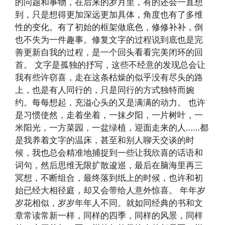
的问题和事物，在后来的岁月里，有的还会一直想
到，只是想得更加深远更加具体，角度也有了多维
性的变化。有了初始的框架做底色，修修补补，倒
也不失为一件趣事。修复文字的过程说到底也是完
善更新自我的过程，是一个回头看看完美闭环的回
首。 文字是孤独的抒写，这些不经意的发现总会让
我有些许窃喜，走在这条枯燥的似乎没有尽头的路
上，也是有人同行的，只是同行的方式独特而婉
约。每每想起，充溢心头的又是满满的动力。 也许
是习惯使然，走着坐着，一抹夕阳，一片树叶，一
米阳光，一方菜园，一盆绿植，迎面走来的人……都
是我养着文字的温床，甚至和别人聊天交谈的时
候，我也总会精准地捕捉到一些让我欣喜的话语和
词句，然后思维无限扩散逡巡，最后在脑海里再三
冥想，不断组合，最终落到纸上的时候，也许和初
始已经大相径庭，却又会带给人意外惊喜。 年年岁
岁花相似，岁岁年年人不同。就如同经典的书和文
章常读常新一样，同样的四季，同样的风景，同样