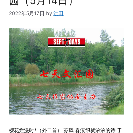
园（5月14日）
2022年5月17日
by
洪田
樱花烂漫时*（外二首） 苏凤 春痕织就浓浓的诗 于