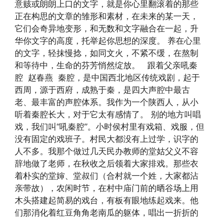
意赅或朗朗上口的文字，就是你心里翻滚着的那些
正在构思的文章的雏形和素材，在未来的某一天，
它们会奇异地变形，和无数和文字融合在一起，升
华你文字的高度，托举起你思想的深度。 养在心里
的文字，轻抹慢捻，如同文火，不紧不缓，在熬制
和等待中，生命的芬芳悄然绽放。 跟着父亲吼秦
腔 赵春燕 秦腔，是中国西北地区传统戏剧，起于
西周，源于西府，成熟于秦，是四大声腔中最古
老、最丰富的声腔体系。我作为一个陕西人，从小
听着秦腔长大，对于它太有感情了。 别的地方叫唱
戏，我们叫“吼秦腔”。小时侯村里有戏箱、戏服，但
没有固定的戏班子。村民大都没有上过学，识字的
人不多。我那个做过几天民办教师的堂姑父义不容
辞地做了老师，在秋收之后领着大家排戏。那些衣
着朴实的堂婶、堂叔们（合村就一个姓，大家都沾
亲带故），农闲时节，在村中庙门前的晒谷场上用
木头搭建起简易的戏台，有板有眼地练起戏来。他
们那消化着红豆角角老南瓜的躯体，唱出一折折的