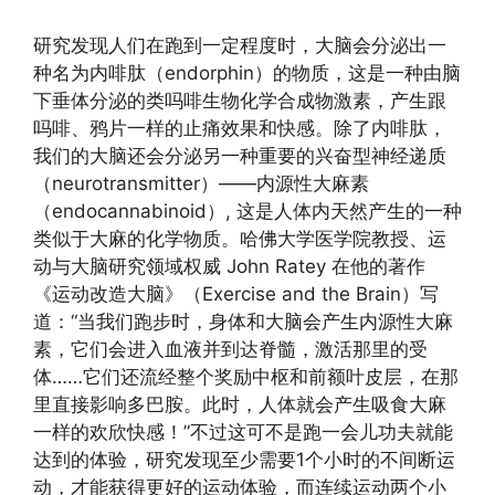
研究发现人们在跑到一定程度时，大脑会分泌出一
种名为内啡肽（endorphin）的物质，这是一种由脑
下垂体分泌的类吗啡生物化学合成物激素，产生跟
吗啡、鸦片一样的止痛效果和快感。除了内啡肽，
我们的大脑还会分泌另一种重要的兴奋型神经递质
（neurotransmitter）——内源性大麻素
（endocannabinoid）, 这是人体内天然产生的一种
类似于大麻的化学物质。哈佛大学医学院教授、运
动与大脑研究领域权威 John Ratey 在他的著作
《运动改造大脑》（Exercise and the Brain）写
道：“当我们跑步时，身体和大脑会产生内源性大麻
素，它们会进入血液并到达脊髓，激活那里的受
体……它们还流经整个奖励中枢和前额叶皮层，在那
里直接影响多巴胺。此时，人体就会产生吸食大麻
一样的欢欣快感！”不过这可不是跑一会儿功夫就能
达到的体验，研究发现至少需要1个小时的不间断运
动，才能获得更好的运动体验，而连续运动两个小