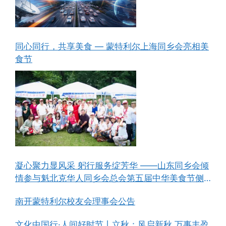
同心同行，共享美食 — 蒙特利尔上海同乡会亮相美
食节
凝心聚力显风采 躬行服务绽芳华 ——山东同乡会倾
情参与魁北克华人同乡会总会第五届中华美食节侧
记
南开蒙特利尔校友会理事会公告
文化中国行·人间好时节丨立秋：风启新秋 万事丰盈