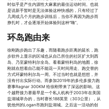
时似乎是产生内源性大麻素的最佳运动时间。也就
是说新手暂时是无法体验这种快感的，只有经过了
几周或几个月的跑步训练后，当你不再因为跑步而
挣扎时，才会逐渐开始体验到这种“嗨”。
环岛跑由来
徐刚跑步跑出了乐趣，而随着跑步距离的延长，跑
步软件上显示的区域也从自己所住的社区扩大到西
岛、乃至蒙特利尔全岛。看着蒙特利岛的地图，徐
刚就在想着自己能不能花一天时间用走、跑交替的
方式环蒙特利尔岛一周。不过当时也就是想想，并
没有付出实际行动。而参加2019年的多伦多接力跑
赛事Ragnar 300KM 给徐刚带来了深远的影响。这
个越野接力赛最早是一个私人机构于2003年在美国
盐湖城举办的，当时赛长188英里（303公里），从
犹他州的Logan市跑到盐湖城。之后这一活动的创