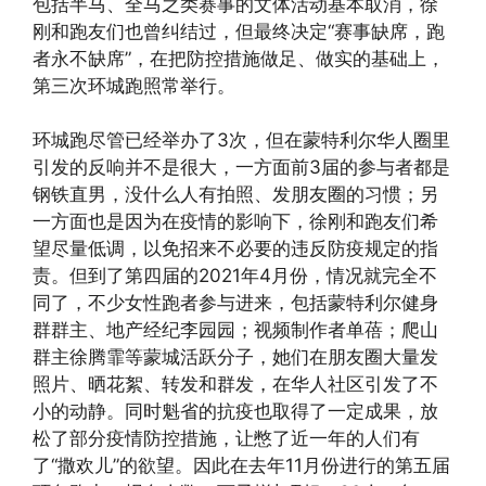
包括半马、全马之类赛事的文体活动基本取消，徐
刚和跑友们也曾纠结过，但最终决定“赛事缺席，跑
者永不缺席”，在把防控措施做足、做实的基础上，
第三次环城跑照常举行。
环城跑尽管已经举办了3次，但在蒙特利尔华人圈里
引发的反响并不是很大，一方面前3届的参与者都是
钢铁直男，没什么人有拍照、发朋友圈的习惯；另
一方面也是因为在疫情的影响下，徐刚和跑友们希
望尽量低调，以免招来不必要的违反防疫规定的指
责。但到了第四届的2021年4月份，情况就完全不
同了，不少女性跑者参与进来，包括蒙特利尔健身
群群主、地产经纪李园园；视频制作者单蓓；爬山
群主徐腾霏等蒙城活跃分子，她们在朋友圈大量发
照片、晒花絮、转发和群发，在华人社区引发了不
小的动静。同时魁省的抗疫也取得了一定成果，放
松了部分疫情防控措施，让憋了近一年的人们有
了“撒欢儿”的欲望。因此在去年11月份进行的第五届