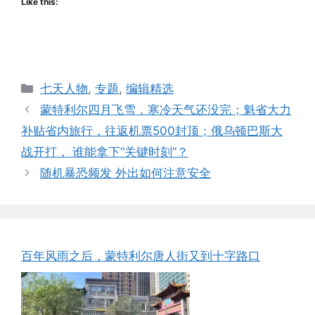
Like this:
Categories
七天人物
,
专题
,
编辑精选
蒙特利尔四月飞雪，寒冷天气还没完；魁省大力
补贴省内旅行，往返机票500封顶；俄乌顿巴斯大
战开打， 谁能拿下“关键时刻”？
随机暴恐频发 外出如何注意安全
百年风雨之后，蒙特利尔唐人街又到十字路口