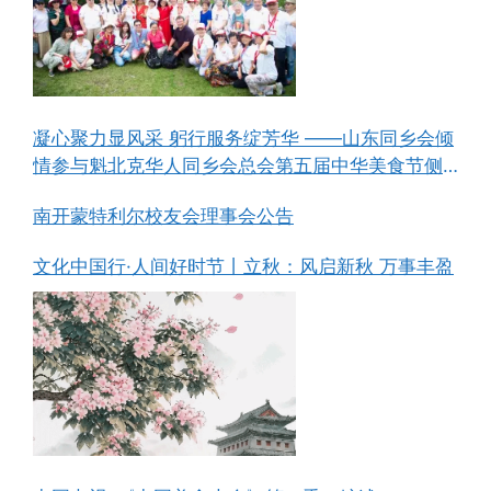
凝心聚力显风采 躬行服务绽芳华 ——山东同乡会倾
情参与魁北克华人同乡会总会第五届中华美食节侧
记
南开蒙特利尔校友会理事会公告
文化中国行·人间好时节丨立秋：风启新秋 万事丰盈