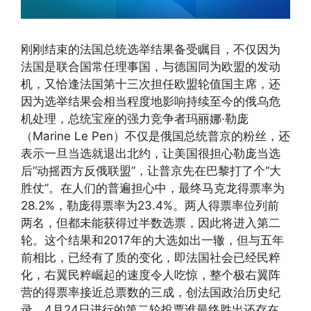
刚刚结束的法国总统选举结果备受瞩目，不仅因为
法国是联合国常任理事国，与德国同为欧盟的发动
机，又恰逢法国第十三次担任欧盟轮值国主席，还
因为选举结果会相当程度地影响持续至今的俄乌危
机处理，总统宝座的强力竞争者玛丽娜·勒庞
（Marine Le Pen）不仅是俄国总统普京的粉丝，还
表示一旦当选就退出北约，让美国很担心勒庞当选
后“动摇西方反俄联盟”，让普京先在巴黎打了个“大
胜仗”。在人们的普遍担心中，最终马克龙得票率为
28.2%，勒庞得票率为23.4%。两人得票率位列前
两名，但都未能获得过半数选票，因此将进入第二
轮。这个结果和2017年的大选如出一辙，但与五年
前相比，已经有了质的变化，即法国社会已经民粹
化，右翼民粹崛起的速度令人吃惊，整个极右翼阵
营的得票率接近总票数的三成，创法国政治历史纪
录。4月24日进行的第二轮投票谁最终胜出还存在