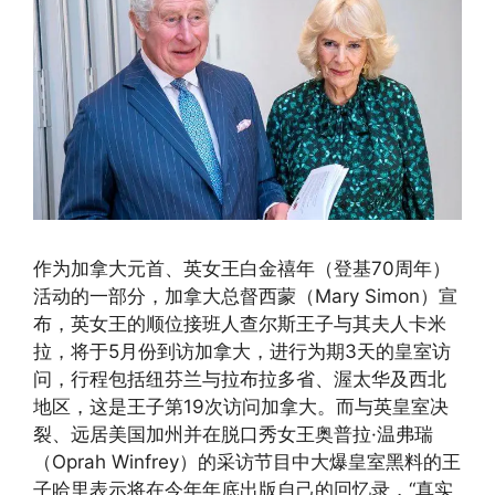
作为加拿大元首、英女王白金禧年（登基70周年）
活动的一部分，加拿大总督西蒙（Mary Simon）宣
布，英女王的顺位接班人查尔斯王子与其夫人卡米
拉，将于5月份到访加拿大，进行为期3天的皇室访
问，行程包括纽芬兰与拉布拉多省、渥太华及西北
地区，这是王子第19次访问加拿大。而与英皇室决
裂、远居美国加州并在脱口秀女王奥普拉·温弗瑞
（Oprah Winfrey）的采访节目中大爆皇室黑料的王
子哈里表示将在今年年底出版自己的回忆录，“真实