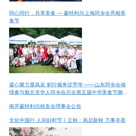
同心同行，共享美食 — 蒙特利尔上海同乡会亮相美
食节
凝心聚力显风采 躬行服务绽芳华 ——山东同乡会倾
情参与魁北克华人同乡会总会第五届中华美食节侧
记
南开蒙特利尔校友会理事会公告
文化中国行·人间好时节丨立秋：风启新秋 万事丰盈