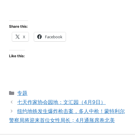
Share this:
X
Facebook
Like this:
Categories
专题
七天作家协会园地：文汇园（4月9日）
纽约地铁发生爆炸枪击案，多人中枪！蒙特利尔
警察局将迎来首位女性局长；4月通胀席卷北美