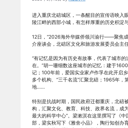
进入重庆北碚城区，一条醒目的宣传语映入眼
陵江畔的西部小城，有怎样厚重的历史积淀与
12日，“2026海外华媒侨领川渝行——聚
介座谈会，北碚区文化和旅游发展委员会主
“有记忆是因为有历史有故事，代表了城市的
在。”胡一珊细数这座城市的记忆：建于16
记；100年前，爱国实业家卢作孚在此开启乡
多个机构、“三千名流”汇聚北碚；1965年
地……
特别是抗战时期，国民政府迁都重庆，北碚被
构，汇聚文化、教育、科技、政界名流，成为
最大的科学中心”。梁漱溟在这里撰写了《中
部，梁实秋写下《雅舍小品》，陶行知创办