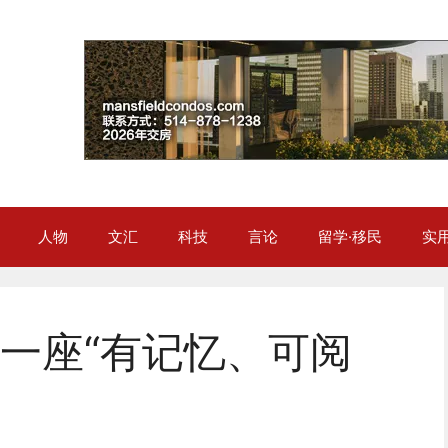
人物
文汇
科技
言论
留学·移民
实
一座“有记忆、可阅