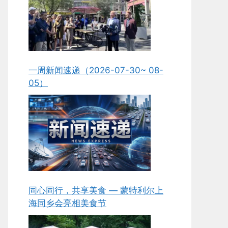
一周新闻速递（2026-07-30~ 08-
05）
同心同行，共享美食 — 蒙特利尔上
海同乡会亮相美食节