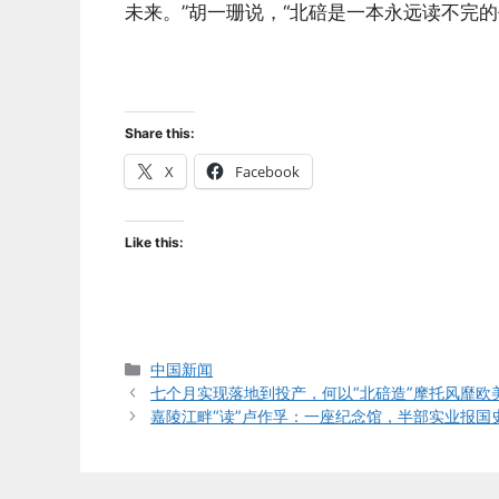
未来。”胡一珊说，“北碚是一本永远读不完的
Share this:
X
Facebook
Like this:
Categories
中国新闻
七个月实现落地到投产，何以“北碚造”摩托风靡欧
嘉陵江畔“读”卢作孚：一座纪念馆，半部实业报国