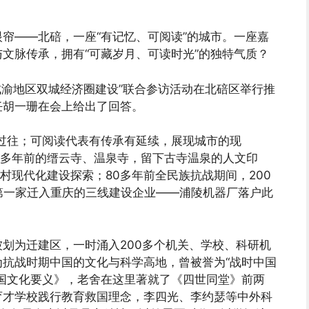
帘——北碚，一座“有记忆、可阅读”的城市。一座嘉
文脉传承，拥有“可藏岁月、可读时光”的独特气质？
焦成渝地区双城经济圈建设”联合参访活动在北碚区举行推
任胡一珊在会上给出了回答。
过往；可阅读代表有传承有延续，展现城市的现
00多年前的缙云寺、温泉寺，留下古寺温泉的人文印
村现代化建设探索；80多年前全民族抗战期间，200
，第一家迁入重庆的三线建设企业——浦陵机器厂落户此
划为迁建区，一时涌入200多个机关、学校、科研机
抗战时期中国的文化与科学高地，曾被誉为“战时中国
国文化要义》，老舍在这里著就了《四世同堂》前两
育才学校践行教育救国理念，李四光、李约瑟等中外科