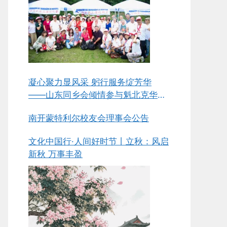
凝心聚力显风采 躬行服务绽芳华
——山东同乡会倾情参与魁北克华人
同乡会总会第五届中华美食节侧记
南开蒙特利尔校友会理事会公告
文化中国行·人间好时节丨立秋：风启
新秋 万事丰盈