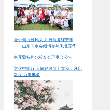
凝心聚力显风采 躬行服务绽芳华
——山东同乡会倾情参与魁北克华人
同乡会总会第五届中华美食节侧记
南开蒙特利尔校友会理事会公告
文化中国行·人间好时节丨立秋：风启
新秋 万事丰盈