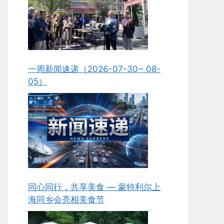
一周新闻速递（2026-07-30~ 08-
05）
同心同行，共享美食 — 蒙特利尔上
海同乡会亮相美食节