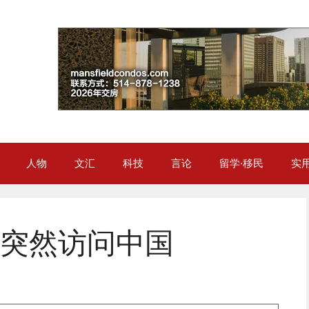
人物
文汇
科技
言论
留学·移民
实
突然访问中国