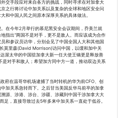
用外交手段应对来自各方的挑战，同时寻求在对加拿大
北京之行将讨论中加关系以及复杂的全球和地区安全问
拿大和中国人民之间原本深厚关系的具体做法。
倪。在今年2月举行的慕尼黑安全会议期间，乔美兰就
地指出“两国不是对手，更不是敌人。而应该成为合作
议员和参议员访华，分别会见了中国全国人大和其他国
森(David Morrison)访问中国，以缓和加中关
抵达渥太华的中国驻加拿大新一任大使王镝更是释放善
不是对手和敌人；希望加方同中方一道，推动双边关系
拿大政府在温哥华机场逮捕了当时转机的华为前CFO、创
的中加关系急转而下。之后甘当美国反华马前卒的加拿
冠溯源、涉港、涉台、涉疆、涉藏到中国干涉加拿大大
一而足，直接导致过去5年多来中加关系一直处于低谷。