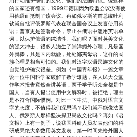
用行动维护他们的文化、他们的法国特色。像这样
的国家还有德国，1999年德国因为欧盟会议没有使
用德语而抵制了该会议。再如俄罗斯的前总统叶利
钦就曾批评俄罗斯代表在联合国会议上发言使用英
语；普京更是签署命令，禁止在俄语中滥用英语单
词，以保护俄语的纯洁性。我们呢？面对英美文化
的强大冲击，很多人滋生了崇洋媚外心理，凡是国
外就捧，凡是国内就砸，处处鄙夷母语，这样的民
族心理是相当可怕的。我们对汉字汉语民族文化的
自觉维护确实很差。例如《中国青年报》一篇文章
说一位中国科学家破解了数学难题，在人民大会堂
作学术报告竟然全讲英语，两千学子听众全都是中
国人，当有人提出使用中文解释时，被拒绝，理由
是不符合国际惯例。对比一下中法、中俄对语言文
字的态度，不值得我们深思吗？我们就不能像法国
人、俄罗斯人那样坚决捍卫民族文化吗？再如《语
文报》上有一例子，说我国科研人员发表他们的科
研成果绝大多数用英文发表，第一时间先给外国人