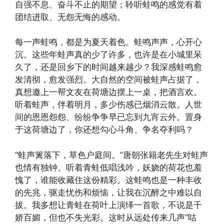
自强不息、奋斗不止的期望；聆听蛙鸣的感觉有着
团结进取、无怨无悔的感动。
每一声蛙鸣，都是为夏天着色。蛙鸣声声，心开心
沉。这些年蛙声真的少了许多，也许是在小城里呆
久了，还是回乡下的时间越来越少？我深感蛙鸣愈
发清彻，愈发强烈。大自然的空间被蛙声占据了，
真想邀上一帮文友在荷塘边摆上一桌，把酒言欢。
听着蛙声，伴着明月，多少伤感已烟消云散。人世
间的恩恩怨怨、纷纷争争早已忘到九宵云外。置身
于这荷塘边了，你还想勾心斗角、争名夺利吗？
“蛙声篱落下，草色户庭间。”唐朝张籍老先生对蛙声
也情有独钟。听着青蛙低唱浅吟，妖娆的荷花也羞
愧了，谁能收藏住这份精彩。这蛙鸣也是一种丰收
的先兆，驱走忧伤和烦恼，让我在沉醉之中难以自
拔。我多想让青蛙在荷叶上演绎一首歌，不说是千
娇百媚，但也不失光彩。这时从远处传来几声“咕