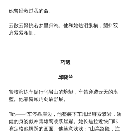
她曾经救过我的命。
云散云聚恍若梦里归鸿。他和她热泪纵横，颤抖双
肩紧紧相拥。
巧遇
邱晓兰
警校演练车循行乌岩山的蜿蜒，车笛穿透云天的湛
蓝。他靠窗顾眄剑眉舒展。
“呲——”车停靠崖边，他整装下车甩出链索攀岩，矫
健的身姿似冲霄雄鹰凌跃崖巅。她长焦拉近快门咔
嚓定格他腾跃的画面。他笑意浅浅：“山高路险，注