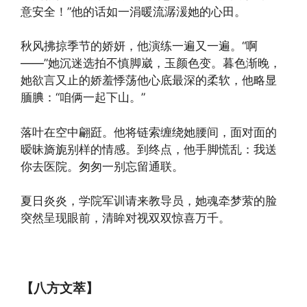
意安全！”他的话如一涓暖流潺湲她的心田。
秋风拂掠季节的娇妍，他演练一遍又一遍。“啊
——”她沉迷选拍不慎脚崴，玉颜色变。暮色渐晚，
她欲言又止的娇羞悸荡他心底最深的柔软，他略显
腼腆：“咱俩一起下山。”
落叶在空中翩跹。他将链索缠绕她腰间，面对面的
暧昧旖旎别样的情感。到终点，他手脚慌乱：我送
你去医院。匆匆一别忘留通联。
夏日炎炎，学院军训请来教导员，她魂牵梦萦的脸
突然呈现眼前，清眸对视双双惊喜万千。
【八方文萃】