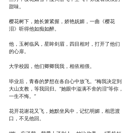
甜味。
樱花树下，她长箫紧握，娇艳妩媚，一曲《樱花
泪》听得他如痴如醉。
他，玉树临风，星眸剑眉，四目相对，打开了他们
的心扉。
大学校园，他们卿卿我我，相依相偎。
毕业后，青春的梦想在各自心中放飞。“梅我决定到
大山支教，等我回归。”她眼中溢满不舍的泪“等你，
一生不悔。”
花开花谢花又飞，她默坐风中，记忆明媚，相思渡
口，不见他回。