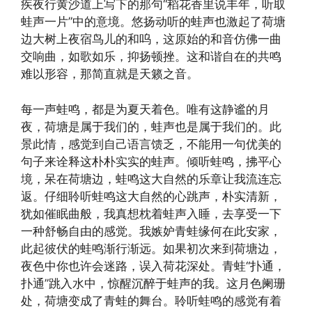
疾夜行黄沙道上写下的那句“稻花香里说丰年，听取
蛙声一片”中的意境。悠扬动听的蛙声也激起了荷塘
边大树上夜宿鸟儿的和呜，这原始的和音仿佛一曲
交响曲，如歌如乐，抑扬顿挫。这和谐自在的共鸣
难以形容，那简直就是天籁之音。
每一声蛙鸣，都是为夏天着色。唯有这静谧的月
夜，荷塘是属于我们的，蛙声也是属于我们的。此
景此情，感觉到自己语言馈乏，不能用一句优美的
句子来诠释这朴朴实实的蛙声。倾听蛙鸣，拂平心
境，呆在荷塘边，蛙鸣这大自然的乐章让我流连忘
返。仔细聆听蛙鸣这大自然的心跳声，朴实清新，
犹如催眠曲般，我真想枕着蛙声入睡，去享受一下
一种舒畅自由的感觉。我嫉妒青蛙缘何在此安家，
此起彼伏的蛙鸣渐行渐远。如果初次来到荷塘边，
夜色中你也许会迷路，误入荷花深处。青蛙“扑通，
扑通”跳入水中，惊醒沉醉于蛙声的我。这月色阑珊
处，荷塘变成了青蛙的舞台。聆听蛙鸣的感觉有着