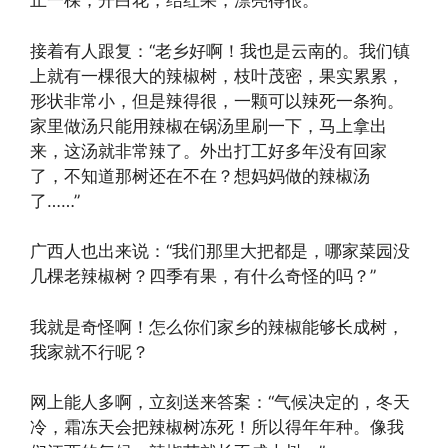
止一棵，开白花，结红果，漂亮得很。”
接着有人跟复：“老乡好啊！我也是云南的。我们镇
上就有一棵很大的辣椒树，枝叶茂密，果实累累，
形状非常小，但是辣得很，一颗可以辣死一条狗。
家里做汤只能用辣椒在锅汤里刷一下，马上拿出
来，这汤就非常辣了。外出打工好多年没有回家
了，不知道那树还在不在？想妈妈做的辣椒汤
了……”
广西人也出来说：“我们那里大把都是，哪家菜园没
几棵老辣椒树？四季有果，有什么奇怪的吗？”
我就是奇怪啊！怎么你们家乡的辣椒能够长成树，
我家就不行呢？
网上能人多啊，立刻送来答案：“气候决定的，冬天
冷，霜冻天会把辣椒树冻死！所以得年年种。像我