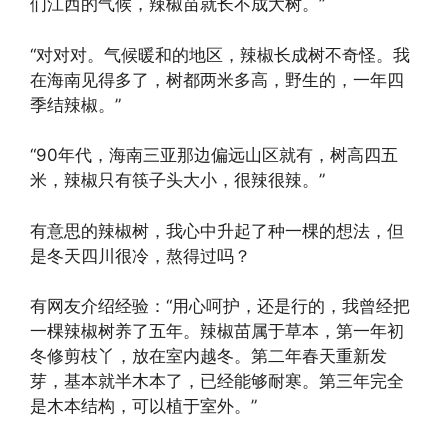
们江西的气候，辣椒苗就长不成大树。”
“对对对。气候暖和的地区，辣椒长成树不奇怪。我
在海南见得多了，树都两米多高，野生的，一年四
季结辣椒。”
“90年代，海南三亚那边偏远山区就有，树高四五
米，辣椒只有筷子头大小，很辣很辣。”
有意思的辣椒树，我心中升起了种一棵的想法，但
是冬天四川很冷，熬得过吗？
有网友介绍经验：“用心呵护，还是行的，我曾经把
一棵辣椒树养了五年。辣椒苗属于草本，第一年初
冬修剪枝丫，放在室内越冬。第二年春天重新发
芽，基本就半木本了，已经能够耐寒。第三年完全
是木本结构，可以植于室外。”