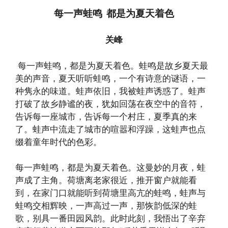
每一声蛙鸣 都是为夏天着色
关峰
每一声蛙鸣，都是为夏天着色。蛙鸣是故乡夏天最
美的声音，夏天听听蛙鸣，一个有诗意的谜语，一
种隽永的味道。蛙声依旧，我被蛙声诱惑了。蛙声
打破了故乡静谧的夜，犹如回荡在夜空中的音符，
告诉每一座城市，告诉每一个村庄，夏季真的来
了。蛙声中流走了城市的喧嚣和浮躁，这蛙声也点
缀着童年时代的色彩。
每一声蛙鸣，都是为夏天着色。这曼妙的月夜，蛙
声成了主角。荷塘离老家很近，推开窗户就能看
到，在家门口就能听到荷塘里高亢的蛙鸣，蛙声与
蛙鸣交相辉映，一声高过一声，那恢韵低深的蛙
歌，别具一番田园风韵。此时此刻，我悟出了辛弃