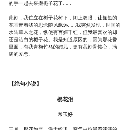
的手一起去采撷栀子花了……
此刻，我伫立在栀子花树下，闭上双眼，让氤氲的
花香带着我的思念随风飘远……我突然发现，世间的
水陆草木之花，纵使有百媚千红，但我最喜欢的却
还是洁白的栀子花。我是知道原因的，因为那花香
里面，有我青梅竹马的媚儿，更有我刻骨铭心，满
满的爱恋。
【绝句小说】
樱花泪
常玉好
三月，樱花如雪，漫天纷飞，空气中弥漫着淡淡的