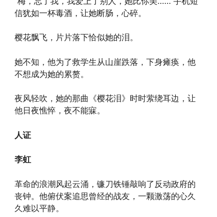
“梅，忘了我，我爱上了别人，她比你美……”手机短
信犹如一杯毒酒，让她断肠，心碎。
樱花飘飞，片片落下恰似她的泪。
她不知，他为了救学生从山崖跌落，下身瘫痪，他
不想成为她的累赘。
夜风轻吹，她的那曲《樱花泪》时时萦绕耳边，让
他日夜憔悴，夜不能寐。
人证
李虹
革命的浪潮风起云涌，镰刀铁锤敲响了反动政府的
丧钟。他俯伏案追思曾经的战友，一颗激荡的心久
久难以平静。