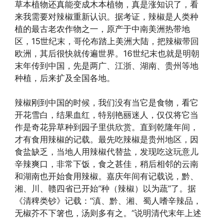
草本植物还真能变成木本植物，真是涨知识了，看
来我需要对辣椒重新认识。据考证，辣椒是人类种
植的最古老农作物之一，原产于中南美洲热带地
区，15世纪末，哥伦布踏上美洲大陆，把辣椒带回
欧洲，其后很快就传遍世界。16世纪末也就是明朝
末年传到中国，先是两广、江浙、湖南、贵州等地
种植，后来扩及全国各地。
辣椒刚到中国的时候，我们没有当它是食物，看它
开花雪白，结果血红，特别艳丽迷人，仅仅将它当
作是奇花异草种到园子里供欣赏。直到乾隆年间，
才有食用辣椒的记载。最先吃辣椒是贵州地区，因
食盐缺乏，当地人用辣椒代替盐，发现吃这玩意儿
辛辣爽口，非常下饭，食之甚佳，稍后相邻的云南
和湖南也开始食用辣椒。嘉庆年间有记载说，黔、
湘、川、赣四省已开始“种（辣椒）以为蔬”了。据
《清稗类钞》记载：“滇、黔、湘、蜀人嗜辛辣品，
无椒芥不下箸也，汤则多有之。”说明清代末年上述