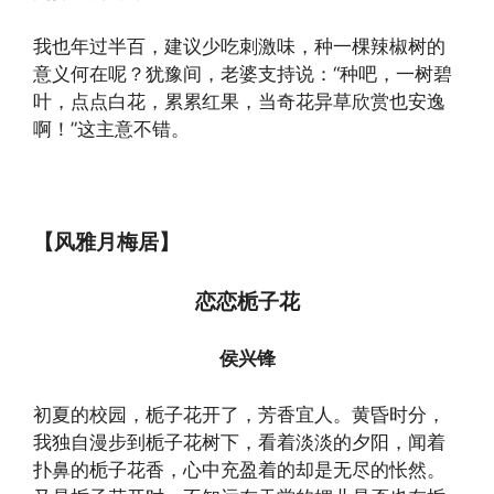
我也年过半百，建议少吃刺激味，种一棵辣椒树的
意义何在呢？犹豫间，老婆支持说：“种吧，一树碧
叶，点点白花，累累红果，当奇花异草欣赏也安逸
啊！”这主意不错。
【风雅月梅居】
恋恋栀子花
侯兴锋
初夏的校园，栀子花开了，芳香宜人。黄昏时分，
我独自漫步到栀子花树下，看着淡淡的夕阳，闻着
扑鼻的栀子花香，心中充盈着的却是无尽的怅然。