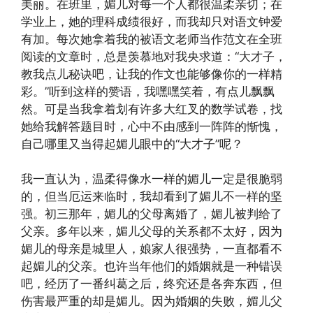
美丽。在班里，媚儿对每一个人都很温柔亲切；在
学业上，她的理科成绩很好，而我却只对语文钟爱
有加。每次她拿着我的被语文老师当作范文在全班
阅读的文章时，总是羡慕地对我央求道：“大才子，
教我点儿秘诀吧，让我的作文也能够像你的一样精
彩。”听到这样的赞语，我嘿嘿笑着，有点儿飘飘
然。可是当我拿着划有许多大红叉的数学试卷，找
她给我解答题目时，心中不由感到一阵阵的惭愧，
自己哪里又当得起媚儿眼中的“大才子”呢？
我一直认为，温柔得像水一样的媚儿一定是很脆弱
的，但当厄运来临时，我却看到了媚儿不一样的坚
强。初三那年，媚儿的父母离婚了，媚儿被判给了
父亲。多年以来，媚儿父母的关系都不太好，因为
媚儿的母亲是城里人，娘家人很强势，一直都看不
起媚儿的父亲。也许当年他们的婚姻就是一种错误
吧，经历了一番纠葛之后，终究还是各奔东西，但
伤害最严重的却是媚儿。因为婚姻的失败，媚儿父