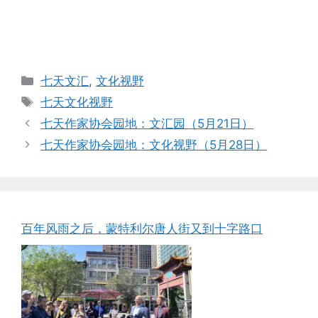
Categories
七天文汇
,
文化视野
Tags
七天文化视野
七天作家协会园地：文汇园（5月21日）
七天作家协会园地：文化视野（5月28日）
百年风雨之后，蒙特利尔唐人街又到十字路口