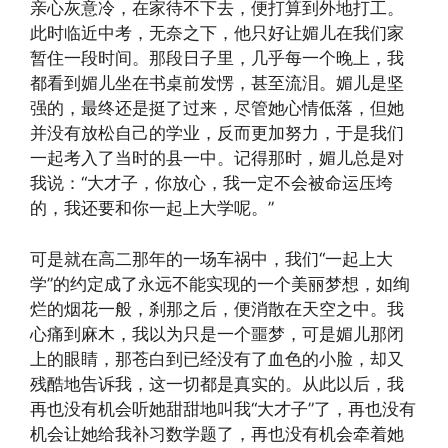
亲心灰意冷，在家待不下去，便打算到外地打工。
此时临近中考，无奈之下，他只好让媚儿在我们家
暂住一段时间。那段日子里，几乎每一个晚上，我
都看到媚儿坐在书桌前发愣，甚至流泪。媚儿是坚
强的，最终还是挺了过来，尽管她心情低落，但她
并没有放松自己的学业，反而更加努力，于是我们
一起考入了当时的县一中。记得那时，媚儿总是对
我说：“大才子，你放心，我一定不会被命运压垮
的，我还要和你一起上大学呢。”
可是就在高二那年的一场车祸中，我们“一起上大
学”的约定成了永远不能实现的一个美丽梦想，如绚
烂的烟花一般，刹那之后，便消散在天空之中。我
心痛到麻木，我以为只是一个噩梦，可是媚儿那闭
上的眼睛，那苍白到已经没有了血色的小脸，却又
残酷地告诉我，这一切都是真实的。从此以后，我
再也没有机会听她甜甜地叫我“大才子”了，再也没有
机会让她给我补习数学题了，再也没有机会牵着她