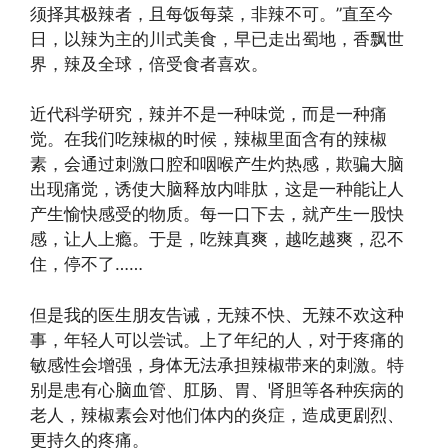
须择其极辣者，且每饭每菜，非辣不可。”直至今
日，以辣为主的川式美食，早已走出蜀地，香飘世
界，辣及全球，倍受食者喜欢。
近代科学研究，辣并不是一种味觉，而是一种痛
觉。在我们吃辣椒的时候，辣椒里面含有的辣椒
素，会通过刺激口腔和咽喉产生灼热感，欺骗大脑
出现痛觉，诱使大脑释放内啡肽，这是一种能让人
产生愉快感受的物质。每一口下去，就产生一股快
感，让人上瘾。于是，吃辣真爽，越吃越爽，忍不
住，停不了……
但是我的医生朋友告诫，无辣不快、无辣不欢这种
事，年轻人可以尝试。上了年纪的人，对于疼痛的
敏感性会增强，身体无法承担辣椒带来的刺激。特
别是患有心脑血管、肛肠、胃、肾胆等各种疾病的
老人，辣椒素会对他们体内的炎症，造成更剧烈、
更持久的疼痛。