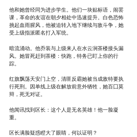
他和她曾经同为进步学生。他们一块贴标语，闹罢
课，革命的友谊在朝夕相处中迅速提升。白色恐怖
挑起血雨腥风，他被迫转入地下继续与敌斗争，她
受上级指派匿名打入军统。
暗流涌动。他乔装与上级来人在水云涧茶楼接头漏
风。她冒死赶到茶楼：快跑，特务已盯上你的行
踪。
红旗飘荡天安门上空，清匪反霸她被当成敌特要执
行死刑。因单线上级在解放前意外牺牲，她百囗莫
辩，死无对证。
他闻讯找到区长：这个人是无名英雄！他一脸凝
重。
区长满脸疑惑瞪大了眼睛，何以证明？