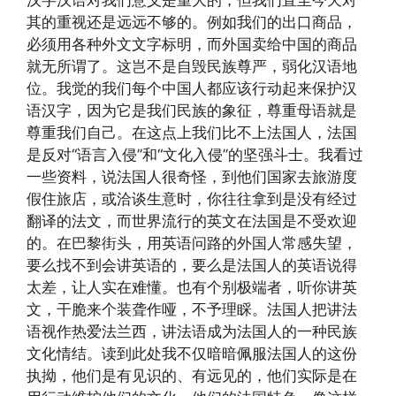
汉字汉语对我们意义是重大的，但我们直至今天对
其的重视还是远远不够的。例如我们的出口商品，
必须用各种外文文字标明，而外国卖给中国的商品
就无所谓了。这岂不是自毁民族尊严，弱化汉语地
位。我觉的我们每个中国人都应该行动起来保护汉
语汉字，因为它是我们民族的象征，尊重母语就是
尊重我们自己。在这点上我们比不上法国人，法国
是反对“语言入侵”和“文化入侵”的坚强斗士。我看过
一些资料，说法国人很奇怪，到他们国家去旅游度
假住旅店，或洽谈生意时，你往往拿到是没有经过
翻译的法文，而世界流行的英文在法国是不受欢迎
的。在巴黎街头，用英语问路的外国人常感失望，
要么找不到会讲英语的，要么是法国人的英语说得
太差，让人实在难懂。也有个别极端者，听你讲英
文，干脆来个装聋作哑，不予理睬。法国人把讲法
语视作热爱法兰西，讲法语成为法国人的一种民族
文化情结。读到此处我不仅暗暗佩服法国人的这份
执拗，他们是有见识的、有远见的，他们实际是在