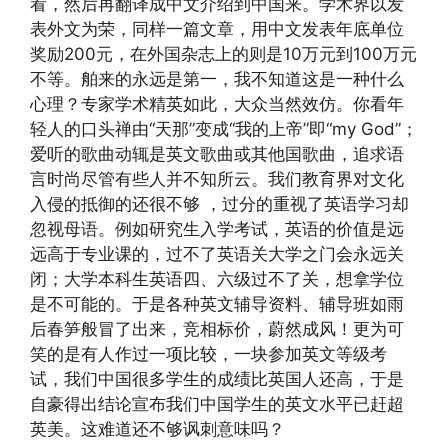
看，然后再翻译成中文介绍到中国来。学术界以发
表外文为荣，同样一篇文章，用中文发表年底单位
奖励200元，在外国杂志上的则是10万元到100万元
不等。舶来的永远是第一，我不知道这是一种什么
心理？专家学术精英如此，大众当然效仿。你看年
轻人的口头禅由“天那”变成“我的上帝”即“my God”；
爱听的歌曲动辄是英文歌曲或其他国歌曲，追求语
言时尚尽管有些人并不知所云。我们教育界对文化
入侵的抵御的还很不够 ，过分的重视了英语学习却
忽视母语。例如研究生入学考试，英语的价值是远
远高于专业课的，过不了英语关大学之门会永远关
闭；大学本科生英语四、六级过不了关，想拿学位
是不可能的。于是各种英文辅导资料、辅导班如雨
后春笋般冒了出来，竞相标价，蔚然成风！更为可
笑的是有人作过一项比较，一块参加英文等级考
试，我们中国很多学生的成绩比英国人还高，于是
自豪得出结论宣布我们中国学生的英文水平已赶超
英美。这难道还不够讽刺意味吗？