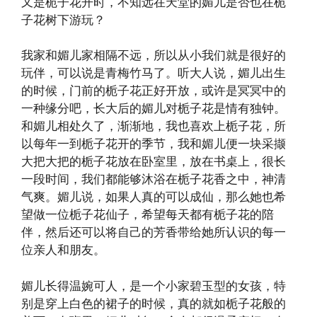
又是栀子花开时，不知远在天堂的媚儿是否也在栀
子花树下游玩？
我家和媚儿家相隔不远，所以从小我们就是很好的
玩伴，可以说是青梅竹马了。听大人说，媚儿出生
的时候，门前的栀子花正好开放，或许是冥冥中的
一种缘分吧，长大后的媚儿对栀子花是情有独钟。
和媚儿相处久了，渐渐地，我也喜欢上栀子花，所
以每年一到栀子花开的季节，我和媚儿便一块采撷
大把大把的栀子花放在卧室里，放在书桌上，很长
一段时间，我们都能够沐浴在栀子花香之中，神清
气爽。媚儿说，如果人真的可以成仙，那么她也希
望做一位栀子花仙子，希望每天都有栀子花的陪
伴，然后还可以将自己的芳香带给她所认识的每一
位亲人和朋友。
媚儿长得温婉可人，是一个小家碧玉型的女孩，特
别是穿上白色的裙子的时候，真的就如栀子花般的