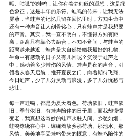
呱、咕呱”的蛙鸣，让你有着梦幻般的遐想，这是绿
色象征，这是丰年的乐符。蛙鸣的传来，让我无法
屏蔽，当蛙声的记忆只留在回忆里时，方知生命中
还有一种声音让人刻骨铭心，只有蛙声才是我想要
的声音。其实，我一直不明白，不懂得方知有距
离，距离只有靠心去融合，不知不觉间，与蛙声的
距离越来越近，蛙声是大自然馈赠我最好的礼物。
生命中有感动的日子又有几回呢？沉浸于蛙声之
中，感动着多少带伤的风情。蛙声是夜的声音，引
领着从春天启航，推开夏夜之门，向着期待飞翔。
今日蛙声，少了几分灵动与浪漫，多了几分忧愁与
悲壮。
每一声蛙鸣，都是为夏天着色。荷塘依旧，蛙声依
旧，季节依旧。有蛙声陪伴的日子里，而我却慢慢
变老，我真想这奇妙的蛙声永驻人间。乡愁如烟，
蛙鸣缭绕在心中，缠绕着故乡那荷塘、那池水、那
风情。美美地享受蛙鸣带来的惬意，有蛙鸣陪伴的