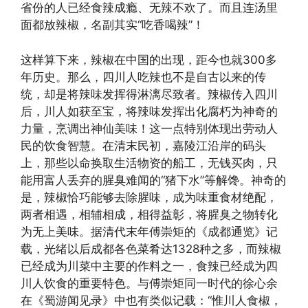
省份的人已经食辣成瘾、无辣不欢了。而且连汤里
面都放辣椒，名副其实“吃香喝辣”！
这样算下来，辣椒在中国的出现，距今也就300多
年历史。那么，四川人吃辣也不是自古以来的传
统，却是将辣味发挥得淋漓尽致者。辣椒传入四川
后，川人如获至宝，将辣味发挥出化腐朽为神奇的
力量，烹调出神仙美味！这一点特别体现出劳动人
民的饮食智慧。在清末民初，嘉陵江沿岸的码头
上，那些以命换取生活物资的船工，无钱买肉，只
能用富人丢弃的腥臭难闻的“猪下水”等解馋。神奇的
是，辣椒恰巧能够去除腥味，成为味重食材绝配，
两者相遇，相辅相成，相得益彰，将腥臭之物转化
为无上美味。据清代末年傅崇矩的《成都通览》记
载，光绪以后成都各色菜肴达1328种之多，而辣椒
已经成为川菜中主要的作料之一，食辣已经成为四
川人饮食的重要特色。与傅崇矩同一时代的徐心余
在《蜀游闻见录》中也有类似记载：“惟川人食椒，