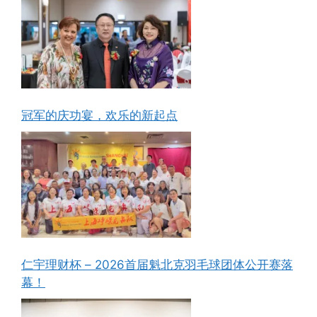
冠军的庆功宴，欢乐的新起点
仁宇理财杯 – 2026首届魁北克羽毛球团体公开赛落
幕！