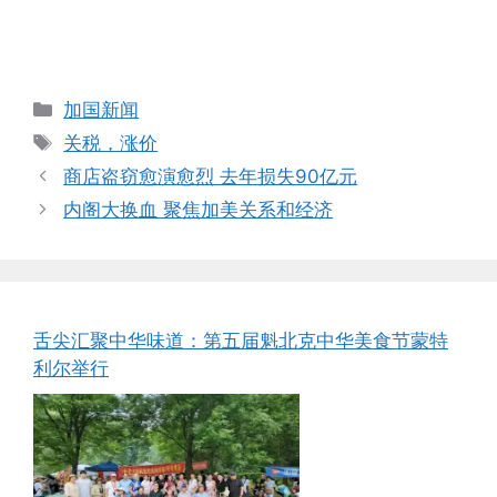
Categories
加国新闻
Tags
关税，涨价
商店盗窃愈演愈烈 去年损失90亿元
内阁大换血 聚焦加美关系和经济
舌尖汇聚中华味道：第五届魁北克中华美食节蒙特
利尔举行