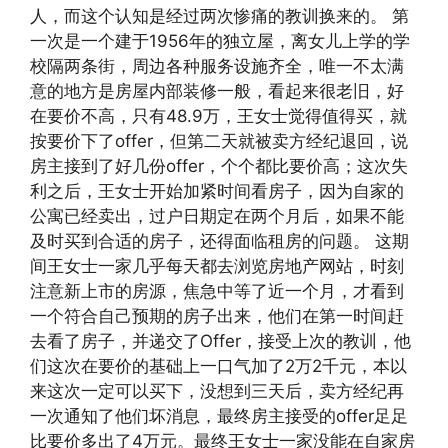
人，而这个认知是经过两次惨痛的教训换来的。 第
一次是一个建于1956年的独立屋，离女儿上学的学
校隔两条街，周边各种服务设施齐全，唯一不太满
意的地方是房屋内部装修一般，看起来很老旧，好
在要价不高，只有48.9万，王女士觉得值得买，就
按要价下了offer，但第二天就被卖方经纪退回，说
房主接到了好几份offer，个个都比要价高；这次失
利之后，王女士开始加紧时间看房子，因为自家的
公寓已经卖出，过户日期定在两个月后，如果不能
及时买到合适的房子，还得面临租房的问题。 这期
间王女士一家几乎每天都去浏览房地产网站，时刻
注意新上市的房源，焦急中等了近一个月，才看到
一个符合自己预期的房子出来，他们在第一时间赶
去看了房子，并递交了Offer，接受上次的教训，他
们这次在要价的基础上一口气加了2万2千元，本以
来这次一定可以买下，没想到三天后，卖方经纪再
一次通知了他们坏消息，最终房主接受的offer足足
比要价多出了4万元。最终王女士一家没能在自家房