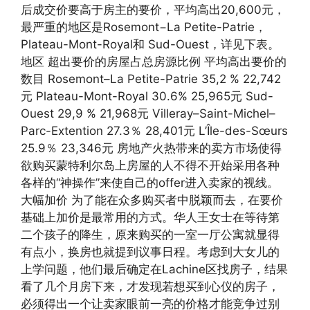
后成交价要高于房主的要价，平均高出20,600元，
最严重的地区是Rosemont−La Petite-Patrie，
Plateau-Mont-Royal和 Sud-Ouest，详见下表。
地区 超出要价的房屋占总房源比例 平均高出要价的
数目 Rosemont–La Petite-Patrie 35,2 % 22,742
元 Plateau-Mont-Royal 30.6% 25,965元 Sud-
Ouest 29,9 % 21,968元 Villeray–Saint-Michel–
Parc-Extention 27.3％ 28,401元 L’Île-des-Sœurs
25.9％ 23,346元 房地产火热带来的卖方市场使得
欲购买蒙特利尔岛上房屋的人不得不开始采用各种
各样的“神操作”来使自己的offer进入卖家的视线。
大幅加价 为了能在众多购买者中脱颖而去，在要价
基础上加价是最常用的方式。华人王女士在等待第
二个孩子的降生，原来购买的一室一厅公寓就显得
有点小，换房也就提到议事日程。考虑到大女儿的
上学问题，他们最后确定在Lachine区找房子，结果
看了几个月房下来，才发现若想买到心仪的房子，
必须得出一个让卖家眼前一亮的价格才能竞争过别