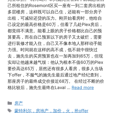
己所租住的Rosemont区买一座有一到二套房出租的
多层楼房，这样既可以自己住，还能有一部分房子
出租，可减轻还贷的压力。刚开始看房时，他给自
己设定的最高价格是60万，但看了几处Plex房后，
都觉得不满意。能看上眼的房子价格都比自己的预
算要高，而在自己预算以下的房子又太破烂，需要
进行装修才能入住，自己又不像本地人那样动手能
力强。时间就在这样的高不成，低不就中很快过
去，施先生的买房预算也在一加再加到65万，但现
实却让他越来越气馁：他认为根本不值60万的Plex
要价高达65万，居然还有很多人看房，很多人当场
下offer，不服气的施先生最后通过地产经纪查到，
那座房子的最终成交价接近68万。 在经过不断的价
格比较后，施先生最终在Laval …
Read more
Categories
房产
Tags
蒙特利尔，房地产，加价，火，抢offer