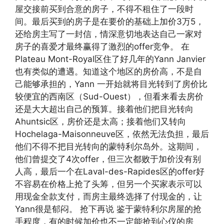
屋交接前买到合意的房子，不得不租住了一段时
间。最后买到的房子是在要价的基础上加价3万5，
还给房主写了一封信，情深意切地表达自己一家对
房子的喜爱才最终赢得了激烈的offer竞争。 在
Plateau Mont-Royal区住了好几年的Yann Janvier
也有类似的遭遇。知道这个地区的房价高，不是自
己能够承担的，Yann 一开始就将目光转到了房价比
较便宜的西南区（Sud-Ouest），但看来看去房价
还是大大超出自己的预算。接着他们把目光转向
Ahuntsic区，房价还是太高；接着他们又转向
Hochelaga-Maisonneuve区，依然无法负担，最后
他们不得不把目光转向的蒙特利尔岛外。这期间，
他们曾提交了4次offer，但三次都败于加价没有别
人高，最后一个在Laval-des-Rapides区的offer好
不容易在价格上抢了头筹，但另一个买家表示可以
用现金全款支付，而房主最终选择了付现金的，让
Yann很是郁闷。 抢下再说 鉴于蒙特利尔房屋的抢
手程度，有的时候加价也不一定能抢到心仪的房