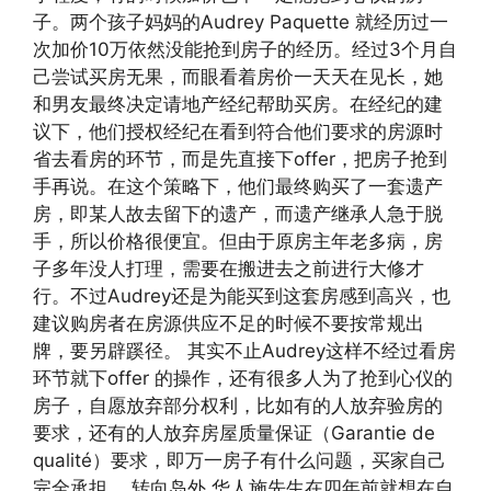
子。两个孩子妈妈的Audrey Paquette 就经历过一
次加价10万依然没能抢到房子的经历。经过3个月自
己尝试买房无果，而眼看着房价一天天在见长，她
和男友最终决定请地产经纪帮助买房。在经纪的建
议下，他们授权经纪在看到符合他们要求的房源时
省去看房的环节，而是先直接下offer，把房子抢到
手再说。在这个策略下，他们最终购买了一套遗产
房，即某人故去留下的遗产，而遗产继承人急于脱
手，所以价格很便宜。但由于原房主年老多病，房
子多年没人打理，需要在搬进去之前进行大修才
行。不过Audrey还是为能买到这套房感到高兴，也
建议购房者在房源供应不足的时候不要按常规出
牌，要另辟蹊径。 其实不止Audrey这样不经过看房
环节就下offer 的操作，还有很多人为了抢到心仪的
房子，自愿放弃部分权利，比如有的人放弃验房的
要求，还有的人放弃房屋质量保证（Garantie de
qualité）要求，即万一房子有什么问题，买家自己
完全承担。 转向岛外 华人施先生在四年前就想在自