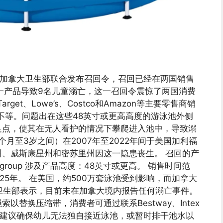
和加拿大卫生部联合发布召回令，召回已经在两国销售
一产品导致9名儿童溺亡，这一召回令震惊了两国消费
rget、Lowe’s、Costco和Amazon等主要零售商销
上不等。问题出在这些48英寸或更高高度的游泳池外侧
足点，使其在无人看护的情况下攀爬进入池中，导致溺
个月至3岁之间）在2007年至2022年间于美国加利福
、威斯康星州和密苏里州因这一隐患丧生。 召回的产
、Polygroup 涉及产品高度：48英寸或更高。 销售时间范
25年。 在美国，约500万套泳池受到影响，而加拿大
大卫生部表示，目前未在加拿大境内报告任何溺亡事件。
替换压缩带，消费者可通过联系Bestway、Intex
管机构建议确保幼儿无法独自接近泳池，或暂时排干池水以