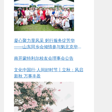
凝心聚力显风采 躬行服务绽芳华
——山东同乡会倾情参与魁北克华人
同乡会总会第五届中华美食节侧记
南开蒙特利尔校友会理事会公告
文化中国行·人间好时节丨立秋：风启
新秋 万事丰盈