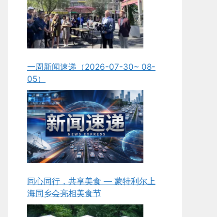
一周新闻速递（2026-07-30~ 08-
05）
同心同行，共享美食 — 蒙特利尔上
海同乡会亮相美食节