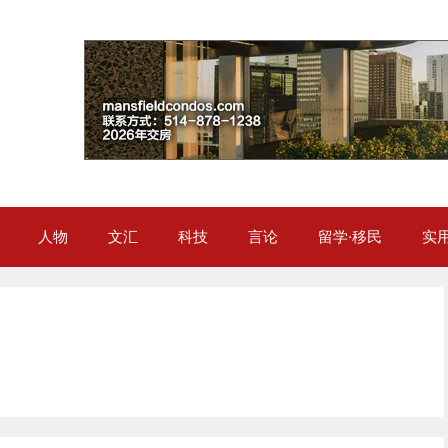
人物
文汇
科技
言论
留学·移民
实