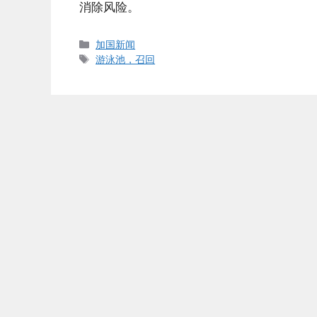
消除风险。
Categories
加国新闻
Tags
游泳池，召回