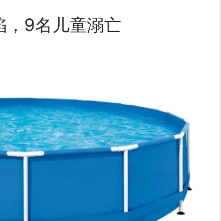
陷，9名儿童溺亡