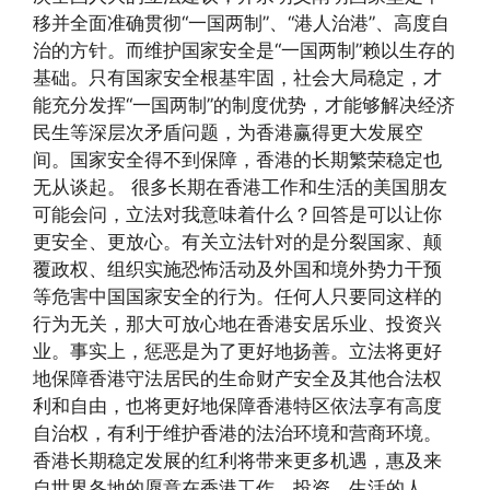
移并全面准确贯彻“一国两制”、“港人治港”、高度自
治的方针。而维护国家安全是“一国两制”赖以生存的
基础。只有国家安全根基牢固，社会大局稳定，才
能充分发挥“一国两制”的制度优势，才能够解决经济
民生等深层次矛盾问题，为香港赢得更大发展空
间。国家安全得不到保障，香港的长期繁荣稳定也
无从谈起。 很多长期在香港工作和生活的美国朋友
可能会问，立法对我意味着什么？回答是可以让你
更安全、更放心。有关立法针对的是分裂国家、颠
覆政权、组织实施恐怖活动及外国和境外势力干预
等危害中国国家安全的行为。任何人只要同这样的
行为无关，那大可放心地在香港安居乐业、投资兴
业。事实上，惩恶是为了更好地扬善。立法将更好
地保障香港守法居民的生命财产安全及其他合法权
利和自由，也将更好地保障香港特区依法享有高度
自治权，有利于维护香港的法治环境和营商环境。
香港长期稳定发展的红利将带来更多机遇，惠及来
自世界各地的愿意在香港工作、投资、生活的人