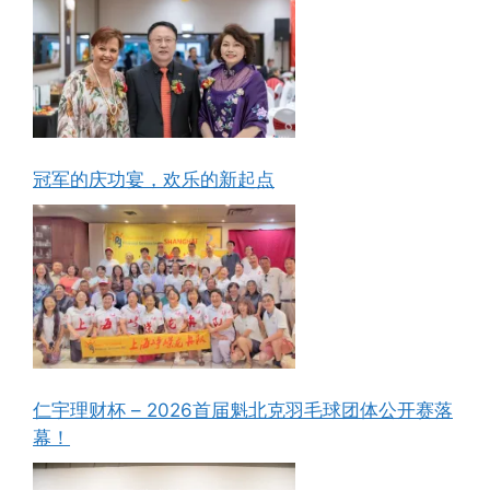
冠军的庆功宴，欢乐的新起点
仁宇理财杯 – 2026首届魁北克羽毛球团体公开赛落
幕！