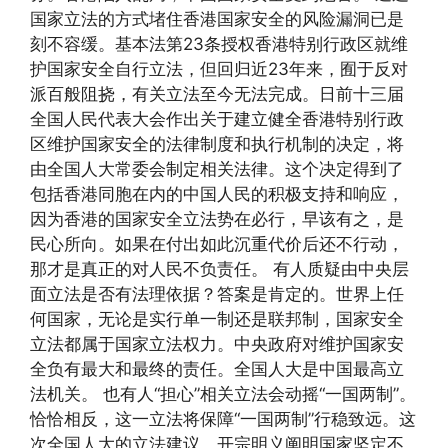
国家立法的方式堵住香港国家安全的风险漏洞已是
刻不容缓。基本法第23条授权香港特别行政区就维
护国家安全自行立法，但回归近23年来，囿于反对
派百般阻挠，有关立法至今无法完成。日前十三届
全国人民代表大会作出关于建立健全香港特别行政
区维护国家安全的法律制度和执行机制的决定，将
由全国人大常委会制定相关法律。这个决定得到了
包括香港同胞在内的中国人民的积极支持和响应，
因为香港的国家安全立法势在必行，早该有之，是
民心所向。如果在付出如此沉重代价后还不行动，
那才是真正的对人民不负责任。 有人质疑由中央层
面立法是否有法理依据？答案是肯定的。世界上任
何国家，无论是实行单一制还是联邦制，国家安全
立法都属于国家立法权力。中央政府对维护国家安
全负有最大和最终的责任。全国人大是中国最高立
法机关。 也有人“担心”相关立法会动摇“一国两制”。
恰恰相反，这一立法将保障“一国两制”行稳致远。这
次全国人大的立法建议，开宗明义阐明国家坚定不