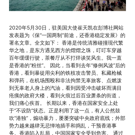
2020年5月30日，驻美国大使崔天凯在彭博社网站
发表题为《保“一国两制”前途，还香港稳定发展》的
署名文章。全文如下： 香港是传统清雅碰撞现代繁
华之地，是东方遇见西方的熠熠之珠，叮叮车穿越
百年缓缓行驶，茶餐厅从不打烊谈笑风生。我一直
是香港的“粉丝”。 因此，当看到去年“修例风波”后的
香港，看到暴徒用尖利的铁枝攻击警员、私藏枪械
和弹药，在机场围殴和非法拘禁无辜旅客、点燃泼
到无辜老人身上的汽油，看到因受冲击破坏而满目
疮痍的政府大楼，看到火痕过后百业萧条的街道，
我们痛心疾首。 长期以来，香港在国家安全上处
于“不设防”状态。正是利用了这一点，有人公然鼓
吹“港独”，煽动暴力，屡屡突破中央政府底线；外部
势力越来越肆无忌惮地插手和捣乱，干预香港事
务。香港陷入乱局，中国国家安全受到危害。 通过