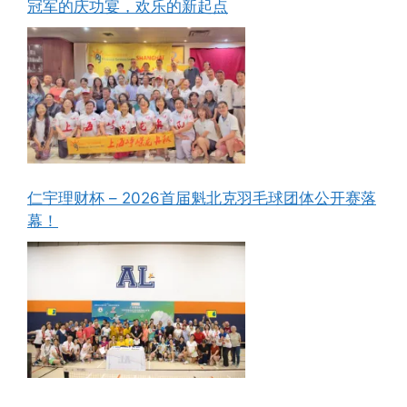
冠军的庆功宴，欢乐的新起点
仁宇理财杯 – 2026首届魁北克羽毛球团体公开赛落
幕！