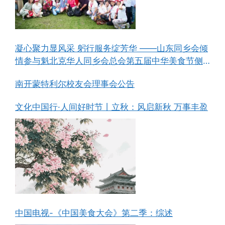
凝心聚力显风采 躬行服务绽芳华 ——山东同乡会倾
情参与魁北克华人同乡会总会第五届中华美食节侧
记
南开蒙特利尔校友会理事会公告
文化中国行·人间好时节丨立秋：风启新秋 万事丰盈
中国电视-《中国美食大会》第二季：综述