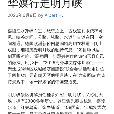
华媒行走明月峡
2026年6月9日
by
Albert H.
嘉陵江水穿峡而过，绝壁之上，古栈道孔眼依稀可
见。峡谷之间，公路、铁路、水道与古道在同一空
间相遇。德国欧洲新侨网总编辑高翔在栈道上闭上
双眼，细细感受明月峡的独特气息。“闭目聆风语，
侧耳听涛吟。”高翔用一句即兴创作的诗句形容自己
的做法。6月8日，“2026海外华文媒体川渝行——
聚焦成渝地区双城经济圈建设”联合参访活动走进位
于四川省广元市朝天区的明月峡，在“六道同峡”的奇
特景观中，读一部浓缩的中国交通史。
明月峡景区讲解员任桂葶介绍，明月峡，又称朝天
峡，拥有2300多年历史。这里集先秦古栈道、嘉陵
水道、纤夫鸟道、金牛驿道、108国道、宝成复线六
道于一峡，是古今道路交通最集中、时间跨度最