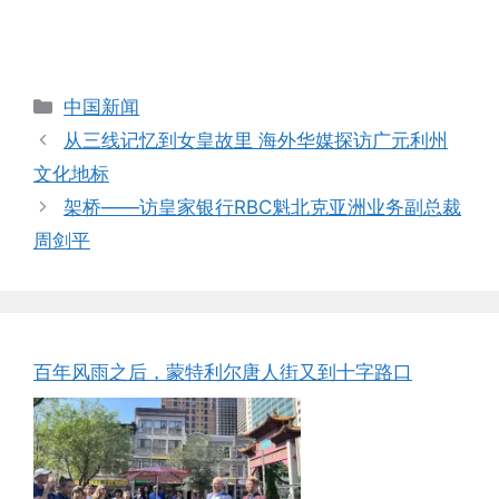
Categories
中国新闻
从三线记忆到女皇故里 海外华媒探访广元利州
文化地标
架桥——访皇家银行RBC魁北克亚洲业务副总裁
周剑平
百年风雨之后，蒙特利尔唐人街又到十字路口