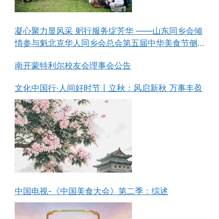
凝心聚力显风采 躬行服务绽芳华 ——山东同乡会倾
情参与魁北克华人同乡会总会第五届中华美食节侧
记
南开蒙特利尔校友会理事会公告
文化中国行·人间好时节丨立秋：风启新秋 万事丰盈
中国电视-《中国美食大会》第二季：综述