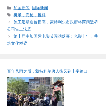
Categories
加国新闻
,
国际新闻
Tags
机场，安检，推鞋
施工延期造价提高，蒙特利尔市政府将两间造桥
公司告上法庭
第十届中加国际电影节圆满落幕：光影十年，共
筑文化桥梁
百年风雨之后，蒙特利尔唐人街又到十字路口