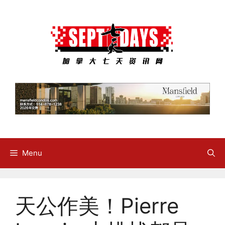
Skip
to
content
Menu
天公作美！Pierre