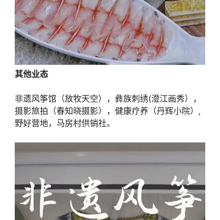
其他业态
非遗风筝馆（放牧天空），彝族刺绣(澄江画秀），
摄影旅拍（春知晓摄影），健康疗养（丹辉小院）,
野好营地，马房村供销社。