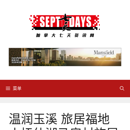
跳
至
内
容
菜单
温润玉溪 旅居福地