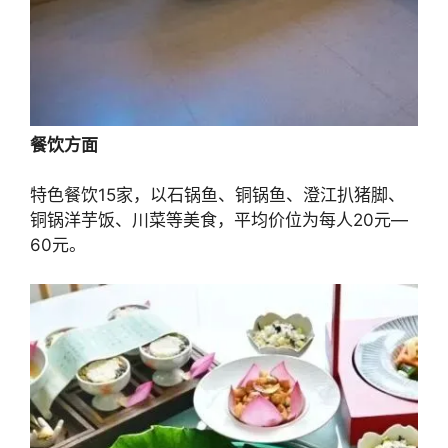
餐饮方面
特色餐饮15家，以石锅鱼、铜锅鱼、澄江扒猪脚、
铜锅洋芋饭、川菜等美食，平均价位为每人20元—
60元。