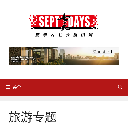
跳
至
内
容
菜单
旅游专题