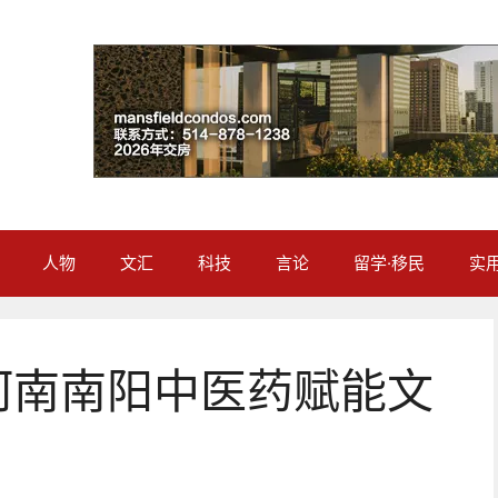
人物
文汇
科技
言论
留学·移民
实
河南南阳中医药赋能文