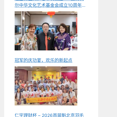
尔中华文化艺术基金会成立10周年庆
典侧记
冠军的庆功宴，欢乐的新起点
仁宇理财杯 – 2026首届魁北克羽毛