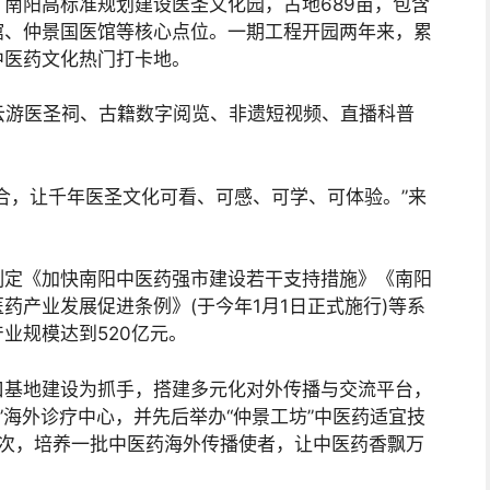
南阳高标准规划建设医圣文化园，占地689亩，包含
馆、仲景国医馆等核心点位。一期工程开园两年来，累
中医药文化热门打卡地。
上云游医圣祠、古籍数字阅览、非遗短视频、直播科普
合，让千年医圣文化可看、可感、可学、可体验。”来
制定《加快南阳中医药强市建设若干支持措施》《南阳
药产业发展促进条例》(于今年1月1日正式施行)等系
业规模达到520亿元。
口基地建设为抓手，搭建多元化对外传播与交流平台，
”海外诊疗中心，并先后举办“仲景工坊”中医药适宜技
余人次，培养一批中医药海外传播使者，让中医药香飘万