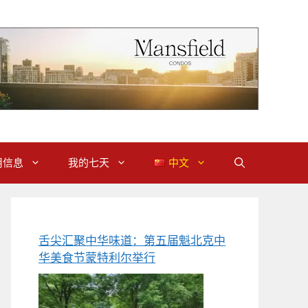
用信息
我的七天
中文
舌尖汇聚中华味道：第五届魁北克中
华美食节蒙特利尔举行