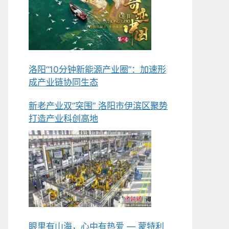
洛阳“10分钟新能源产业圈”：加速形
成产业链协同生态
新老产业双”突围” 洛阳市伊滨区聚势
打造产业科创高地
眼里有山海，心中有热爱 — 蒙特利