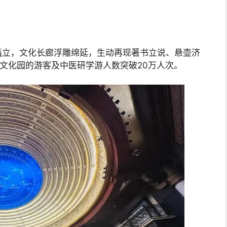
矗立，文化长廊浮雕绵延，生动再现著书立说、悬壶济
圣文化园的游客及中医研学游人数突破20万人次。