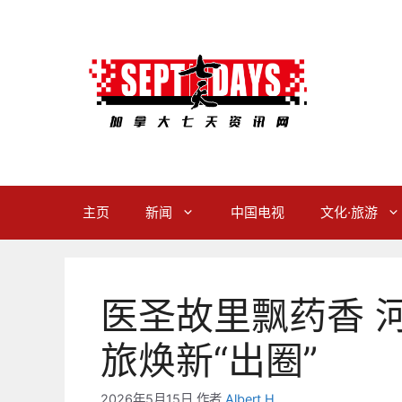
跳
至
内
容
主页
新闻
中国电视
文化·旅游
医圣故里飘药香 
旅焕新“出圈”
2026年5月15日
作者
Albert H.