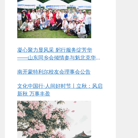
凝心聚力显风采 躬行服务绽芳华
——山东同乡会倾情参与魁北克华人
同乡会总会第五届中华美食节侧记
南开蒙特利尔校友会理事会公告
文化中国行·人间好时节丨立秋：风启
新秋 万事丰盈