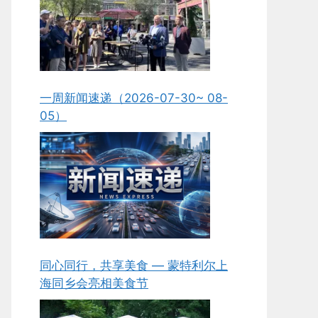
一周新闻速递（2026-07-30~ 08-
05）
同心同行，共享美食 — 蒙特利尔上
海同乡会亮相美食节