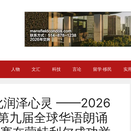
人物
文汇
科技
言论
留学·移民
实
润泽心灵 ——2026
暨第九届全球华语朗诵