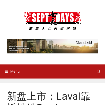
Skip
to
content
Menu
新盘上市：Laval靠