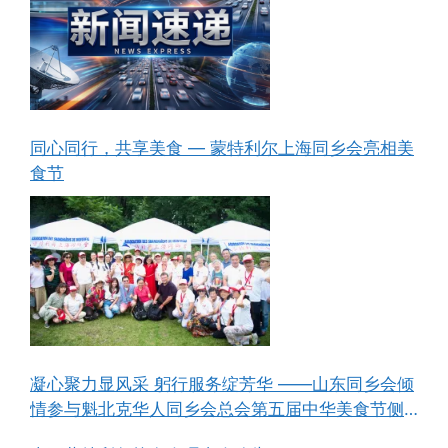
同心同行，共享美食 — 蒙特利尔上海同乡会亮相美
食节
凝心聚力显风采 躬行服务绽芳华 ——山东同乡会倾
情参与魁北克华人同乡会总会第五届中华美食节侧
记