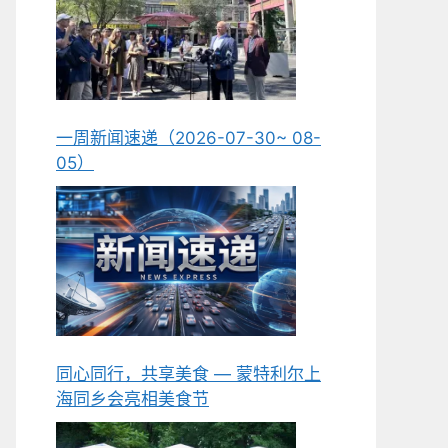
一周新闻速递（2026-07-30~ 08-
05）
同心同行，共享美食 — 蒙特利尔上
海同乡会亮相美食节