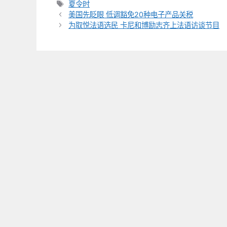
类
标
夏令时
签
美国先眨眼 低调豁免20种电子产品关税
为取悦法语选民 卡尼和博励志齐上法语访谈节目