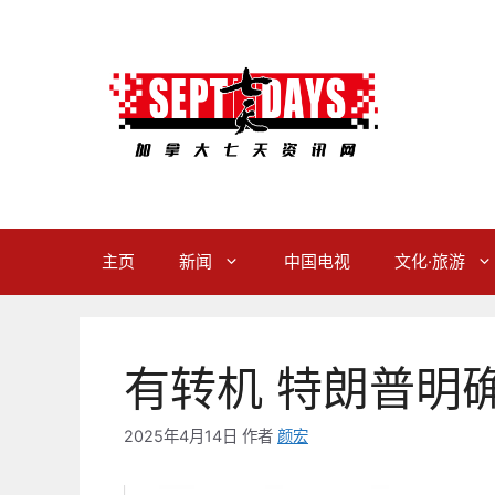
跳
至
内
容
主页
新闻
中国电视
文化·旅游
有转机 特朗普明
2025年4月14日
作者
颜宏