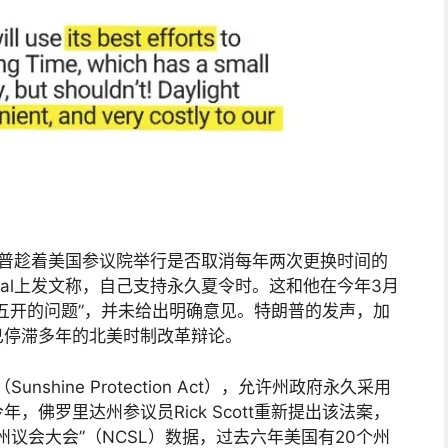
朗普趁着美国参议院举行是否取消每年两次更换时间的
ocial上发文称，自己支持永久夏令时。这和他在今年3月
五开的问题”，并未给出明确意见。特朗普的发声，加
已停滞多年的北美时制改革辩论。
shine Protection Act），允许州政府永久采用
佛罗里达州参议员Rick Scott重新提出该法案，
州议会大会”（NCSL）数据，过去六年美国有20个州