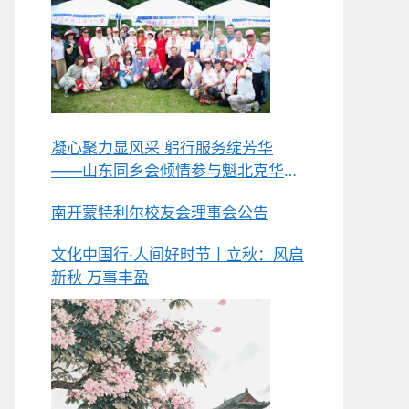
凝心聚力显风采 躬行服务绽芳华
——山东同乡会倾情参与魁北克华人
同乡会总会第五届中华美食节侧记
南开蒙特利尔校友会理事会公告
文化中国行·人间好时节丨立秋：风启
新秋 万事丰盈