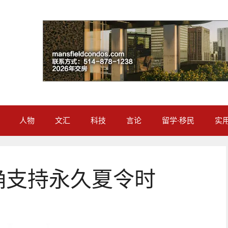
人物
文汇
科技
言论
留学·移民
实
确支持永久夏令时