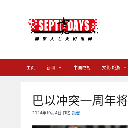
跳
至
内
容
主页
新闻
中国电视
文化·旅游
巴以冲突一周年将
2024年10月4日
作者
颜宏