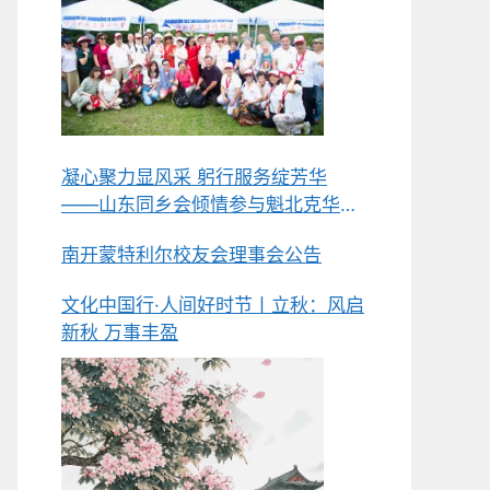
凝心聚力显风采 躬行服务绽芳华
——山东同乡会倾情参与魁北克华人
同乡会总会第五届中华美食节侧记
南开蒙特利尔校友会理事会公告
文化中国行·人间好时节丨立秋：风启
新秋 万事丰盈