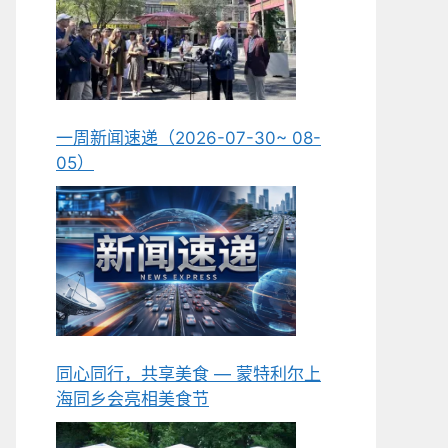
一周新闻速递（2026-07-30~ 08-
05）
同心同行，共享美食 — 蒙特利尔上
海同乡会亮相美食节