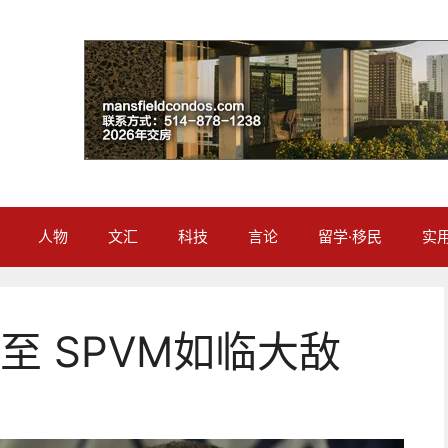
人物
文汇
科技
言论
留学·移民
实
至 SPVM如临大敌