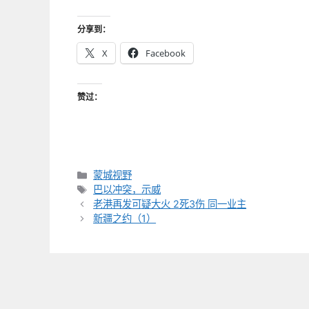
分享到：
X
Facebook
赞过：
分
蒙城视野
类
标
巴以冲突，示威
签
老港再发可疑大火 2死3伤 同一业主
新疆之约（1）