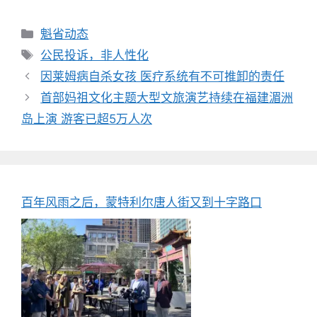
分
魁省动态
类
标
公民投诉，非人性化
签
因莱姆病自杀女孩 医疗系统有不可推卸的责任
首部妈祖文化主题大型文旅演艺持续在福建湄洲
岛上演 游客已超5万人次
百年风雨之后，蒙特利尔唐人街又到十字路口