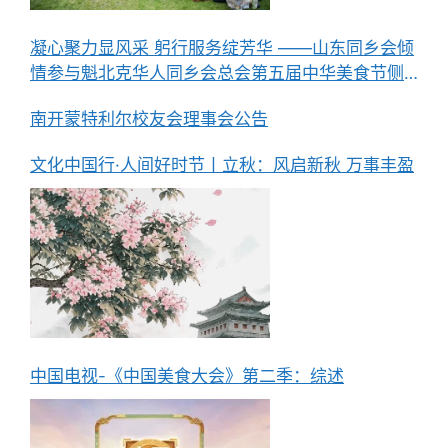
凝心聚力显风采 躬行服务绽芳华 ——山东同乡会倾
情参与魁北克华人同乡会总会第五届中华美食节侧
记
南开蒙特利尔校友会理事会公告
文化中国行·人间好时节丨立秋：风启新秋 万事丰盈
中国电视-《中国美食大会》第二季：综述