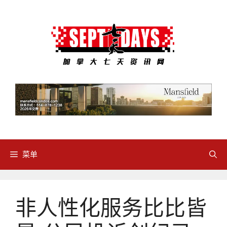
跳
至
内
容
菜单
非人性化服务比比皆