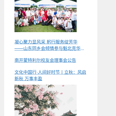
凝心聚力显风采 躬行服务绽芳华
——山东同乡会倾情参与魁北克华人
同乡会总会第五届中华美食节侧记
南开蒙特利尔校友会理事会公告
文化中国行·人间好时节丨立秋：风启
新秋 万事丰盈