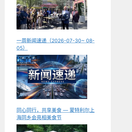
一周新闻速递（2026-07-30~ 08-
05）
同心同行，共享美食 — 蒙特利尔上
海同乡会亮相美食节