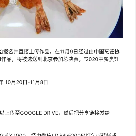
始报名并直接上传作品，在11月9日经过由中国烹饪协
作品，将被选送到北京参加总决赛，“2020中餐烹饪
10月20日-11月8日
传至GOOGLE DRIVE，然后把分享链接发给
或￥1000，经由微信(ID:july52005)红包或转帐或