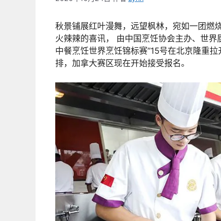
秋景铺展红叶漫舞，远望枫林，宛如一团燃
火辣辣的喜讯， 由中国烹饪协会主办、世界厨
中餐烹饪世界烹饪锦标赛”15号在北京隆重
排，加拿大赛区现在开始接受报名。