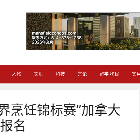
人物
文汇
科技
言论
留学·移民
实
世界烹饪锦标赛”加拿大
报名