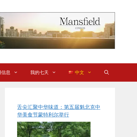
用信息
我的七天
中文
舌尖汇聚中华味道：第五届魁北克中
华美食节蒙特利尔举行