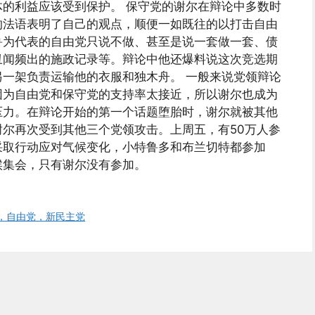
的利益应该受到保护。 保守党的谢尔在辩论中多数时
的法语表明了自己的观点，顺便一如既往的以打击自由
鲁为代表的自由党只说不做、甚至是说一套做一套、债
丑闻频出的施政记录等。辩论中他还爆料说这次竞选期
一架负责运输他的衣服和独木舟。 一般来说党领辩论
因为自由党和保守党的支持率太接近，所以谢尔也成为
压力。在辩论开始的第一个话题堕胎时，谢尔就被其他
尔再次受到其他三个党领攻击。上周五，有50万人参
采取行动应对气候变化，小特鲁多和布兰切特都参加
候集会，只有谢尔没有参加。
，自由党，新民主党