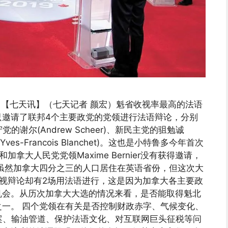
u合影 【七天讯】（七天记者 颜宏）魁省收视率最高的法语
只邀请了联邦4个主要政党的党领进行法语辩论，分别
保守党的谢尔(Andrew Scheer)、新民主党的驵勉诚
ves-Francois Blanchet)。这也是小特鲁多今年首次
y和加拿大人民党党领Maxime Bernier没有获得邀请，
虽然加拿大四分之三的人口居住在英语省份，但这次大
视辩论却有2场用法语进行，这是因为加拿大各主要政
机会。从历次加拿大大选的情况来看，是否能取得魁北
一。 四个党领在有关是否控制财政赤字、气候变化、
案、输油管道、保护法语文化、对互联网巨头征税等问