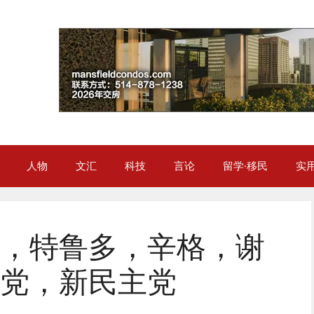
人物
文汇
科技
言论
留学·移民
实
，特鲁多，辛格，谢
党，新民主党