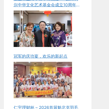
尔中华文化艺术基金会成立10周年庆
典侧记
冠军的庆功宴，欢乐的新起点
仁宇理财杯 – 2026首届魁北克羽毛