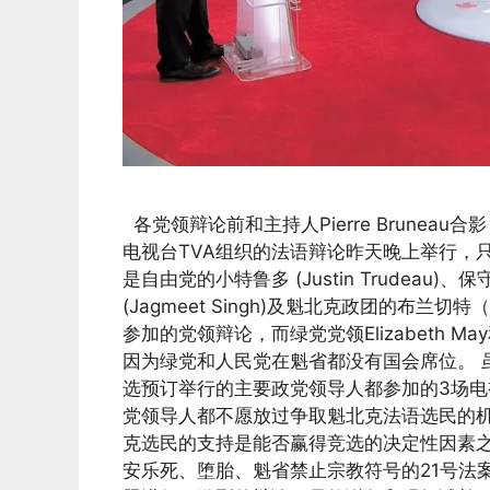
各党领辩论前和主持人Pierre Brunea
电视台TVA组织的法语辩论昨天晚上举行，
是自由党的小特鲁多 (Justin Trudeau)、
(Jagmeet Singh)及魁北克政团的布兰切特（Y
参加的党领辩论，而绿党党领Elizabeth Ma
因为绿党和人民党在魁省都没有国会席位。 
选预订举行的主要政党领导人都参加的3场电
党领导人都不愿放过争取魁北克法语选民的
克选民的支持是能否赢得竞选的决定性因素之
安乐死、堕胎、魁省禁止宗教符号的21号法