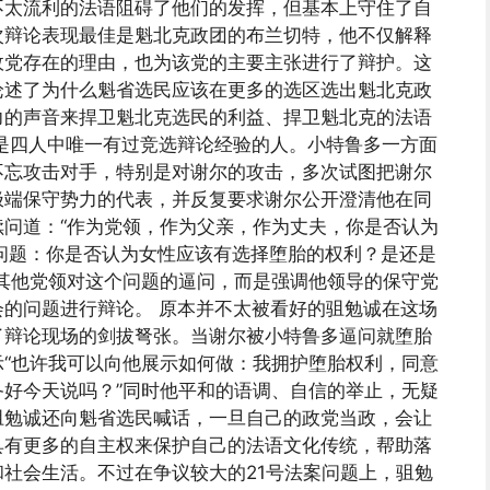
不太流利的法语阻碍了他们的发挥，但基本上守住了自
次辩论表现最佳是魁北克政团的布兰切特，他不仅解释
政党存在的理由，也为该党的主要主张进行了辩护。这
论述了为什么魁省选民应该在更多的选区选出魁北克政
力的声音来捍卫魁北克选民的利益、捍卫魁北克的法语
是四人中唯一有过竞选辩论经验的人。小特鲁多一方面
不忘攻击对手，特别是对谢尔的攻击，多次试图把谢尔
极端保守势力的代表，并反复要求谢尔公开澄清他在同
问道：“作为党领，作为父亲，作为丈夫，你是否认为
个问题：你是否认为女性应该有选择堕胎的权利？是还是
其他党领对这个问题的逼问，而是强调他领导的保守党
的问题进行辩论。 原本并不太被看好的驵勉诚在这场
了辩论现场的剑拔弩张。当谢尔被小特鲁多逼问就堕胎
“也许我可以向他展示如何做：我拥护堕胎权利，同意
好今天说吗？”同时他平和的语调、自信的举止，无疑
驵勉诚还向魁省选民喊话，一旦自己的政党当政，会让
具有更多的自主权来保护自己的法语文化传统，帮助落
社会生活。不过在争议较大的21号法案问题上，驵勉