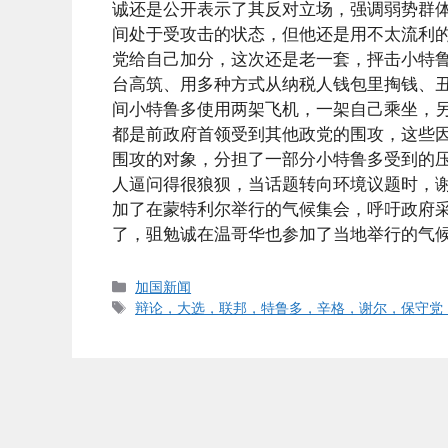
诚还是公开表示了其反对立场，强调弱势群体
间处于受攻击的状态，但他还是用不太流利
党给自己加分，这次还是老一套，抨击小特
台高筑、用多种方式从纳税人钱包里掏钱、
间小特鲁多使用两架飞机，一架自己乘坐，另
都是前政府首领受到其他政党的围攻，这些
围攻的对象，分担了一部分小特鲁多受到的
人逼问得很狼狈，当话题转向环境议题时，谢
加了在蒙特利尔举行的气候集会，呼吁政府
了，驵勉诚在温哥华也参加了当地举行的气
Categories
加国新闻
Tags
辩论，大选，联邦，特鲁多，辛格，谢尔，保守党