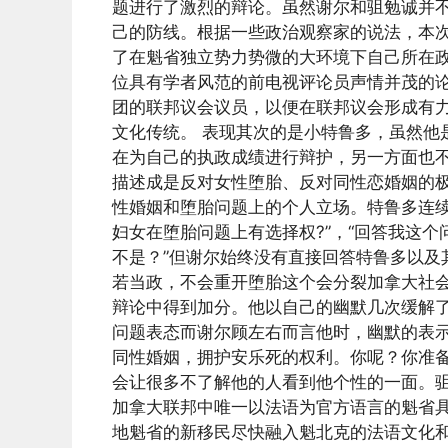
题进行了激烈的辩论。虽然谢尔和驵勉诚并
己的防线。根据一些政治观察家的说法，本
了在魁省独立势力势微的大环境下自己所在
位具有学者风范的前电视评论员声情并茂的
团的联邦议会议员，以便在联邦议会形成有
文化传统。 表现其次的是小特鲁多，虽然他
在为自己的执政成绩进行辩护，另一方面也
描述成是反对女性堕胎、反对同性恋婚姻的
性婚姻和堕胎问题上的个人立场。特鲁多连续
妇女在堕胎问题上有选择权?”，“回答我这
不是？”但谢尔始终没有直接回答特鲁多以及
若当政，不会重开堕胎这个会分裂加拿大社会
辩论中得到加分。他以自己的幽默几次缓解
问题表态而谢尔顾左右而言他时，幽默的表示
同性婚姻，拥护安乐死的权利。你呢？你准备
会让很多不了解他的人看到他个性的一面。
加拿大联邦中唯一以法语为官方语言的魁省
地魁省的新移民尽快融入魁北克的法语文化和