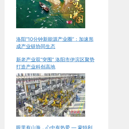
洛阳“10分钟新能源产业圈”：加速形
成产业链协同生态
新老产业双”突围” 洛阳市伊滨区聚势
打造产业科创高地
眼里有山海，心中有热爱 — 蒙特利