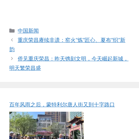
Categories
中国新闻
重庆荣昌赓续非遗：窑火“炼”匠心、夏布“织”新
韵
侨见重庆荣昌：昨天镌刻文明，今天崛起新城，
明天繁荣昌盛
百年风雨之后，蒙特利尔唐人街又到十字路口