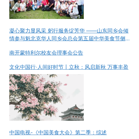
凝心聚力显风采 躬行服务绽芳华 ——山东同乡会倾
情参与魁北克华人同乡会总会第五届中华美食节侧
记
南开蒙特利尔校友会理事会公告
文化中国行·人间好时节丨立秋：风启新秋 万事丰盈
中国电视-《中国美食大会》第二季：综述