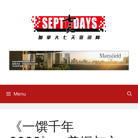
Skip
to
content
Menu
《一馔千年