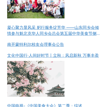
凝心聚力显风采 躬行服务绽芳华 ——山东同乡会倾
情参与魁北克华人同乡会总会第五届中华美食节侧
记
南开蒙特利尔校友会理事会公告
文化中国行·人间好时节丨立秋：风启新秋 万事丰盈
中国电视-《中国美食大会》第二季：综述