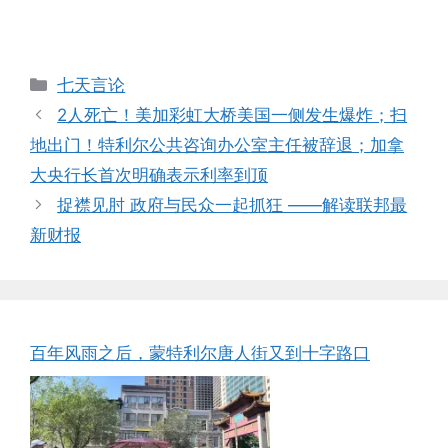
Categories
七天言论
2人死亡！美加彩虹大桥美国一侧发生爆炸；扫
地出门！特利尔公共咨询办公室主任被辞退；加拿
大央行长首次明确表示利率到顶
捉襟见肘 政府与民众一起抓狂 ——解读联邦最
新财报
百年风雨之后，蒙特利尔唐人街又到十字路口