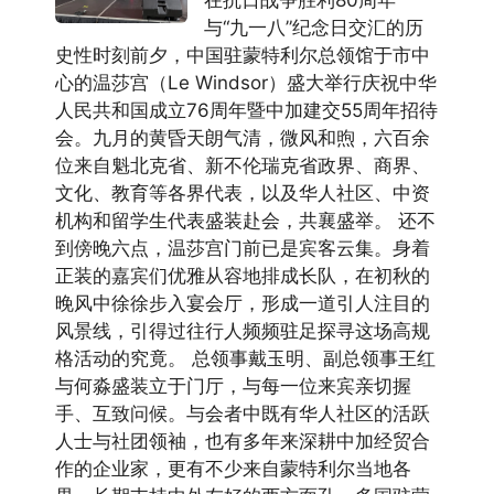
在抗日战争胜利80周年
与“九一八”纪念日交汇的历
史性时刻前夕，中国驻蒙特利尔总领馆于市中
心的温莎宫（Le Windsor）盛大举行庆祝中华
人民共和国成立76周年暨中加建交55周年招待
会。九月的黄昏天朗气清，微风和煦，六百余
位来自魁北克省、新不伦瑞克省政界、商界、
文化、教育等各界代表，以及华人社区、中资
机构和留学生代表盛装赴会，共襄盛举。 还不
到傍晚六点，温莎宫门前已是宾客云集。身着
正装的嘉宾们优雅从容地排成长队，在初秋的
晚风中徐徐步入宴会厅，形成一道引人注目的
风景线，引得过往行人频频驻足探寻这场高规
格活动的究竟。 总领事戴玉明、副总领事王红
与何淼盛装立于门厅，与每一位来宾亲切握
手、互致问候。与会者中既有华人社区的活跃
人士与社团领袖，也有多年来深耕中加经贸合
作的企业家，更有不少来自蒙特利尔当地各