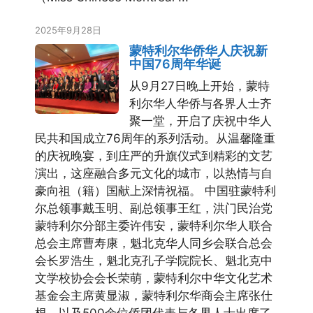
2025年9月28日
蒙特利尔华侨华人庆祝新
中国76周年华诞
从9月27日晚上开始，蒙特
利尔华人华侨与各界人士齐
聚一堂，开启了庆祝中华人
民共和国成立76周年的系列活动。从温馨隆重
的庆祝晚宴，到庄严的升旗仪式到精彩的文艺
演出，这座融合多元文化的城市，以热情与自
豪向祖（籍）国献上深情祝福。 中国驻蒙特利
尔总领事戴玉明、副总领事王红，洪门民治党
蒙特利尔分部主委许伟安，蒙特利尔华人联合
总会主席曹寿康，魁北克华人同乡会联合总会
会长罗浩生，魁北克孔子学院院长、魁北克中
文学校协会会长荣萌，蒙特利尔中华文化艺术
基金会主席黄显淑，蒙特利尔华商会主席张仕