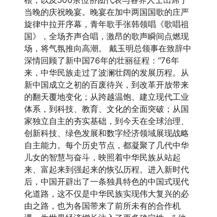
根，以及500余位侨团代表与各界人士出席了
当晚的庆祝晚宴。晚宴在加中两国国歌的庄严
旋律中拉开序幕，青年歌手张韩领唱《歌唱祖
国》，全场齐声合唱，激昂的歌声瞬间点燃现
场，将气氛推向高潮。 戴玉明总领事在致辞中
深情回顾了新中国76年的壮丽征程：“76年
来，中华民族走过了波澜壮阔的发展历程。从
新中国成立之初的百废待兴，到改革开放带来
的翻天覆地变化；从跨越温饱、建立现代工业
体系，到科技、教育、文化的全面突破；从国
家独立自主的夯实基础，到今天在全球治理、
创新科技、绿色发展和数字经济领域展现战略
自主能力。每个历史节点，都凝聚了几代中华
儿女的智慧与奋斗，映照着中华民族从站起
来、富起来到强起来的恢弘历程。进入新时代
后，中国开辟出了一条独具特色的中国式现代
化道路，这不仅是中华民族实现伟大复兴的必
由之路，也为各国带来了前所未有的合作机