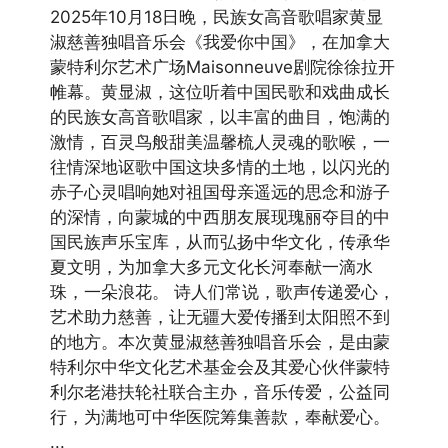
2025年10月18日晚，民族女高音歌唱家黄显
淑慈善独唱音乐会《我爱你中国》，在加拿大
蒙特利尔艺术广场Maisonneuve剧院徐徐拉开
帷幕。黄显淑，这位听着中国民歌和戏曲成长
的民族女高音歌唱家，以丰富的曲目，饱满的
激情，百灵鸟般甜美温馨梳人灵魂的歌喉，一
往情深地讴歌中国这块多情的土地，以闪光的
赤子心灵唱响她对祖国母亲遥远的思念和游子
的深情，向蒙城的中西朋友展现瑰丽夺目的中
国民族声乐宝库，从而弘扬中华文化，传承华
夏文明，为加拿大多元文化长河奉献一滴水
珠，一朵浪花。 诗人们常说，歌声传递爱心，
艺术助力慈善，让无疆大爱传播到太阳照不到
的地方。本次黄显淑慈善独唱音乐会，是由蒙
特利尔中华文化艺术基金会及其爱心伙伴蒙特
利尔老港扶轮社联合主办，音乐传爱，公益同
行，为满地可中华医院筹集善款，奉献爱心。
...