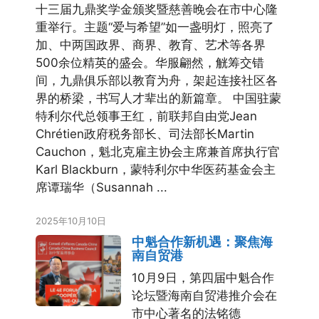
十三届九鼎奖学金颁奖暨慈善晚会在市中心隆
重举行。主题“爱与希望”如一盏明灯，照亮了
加、中两国政界、商界、教育、艺术等各界
500余位精英的盛会。华服翩然，觥筹交错
间，九鼎俱乐部以教育为舟，架起连接社区各
界的桥梁，书写人才辈出的新篇章。 中国驻蒙
特利尔代总领事王红，前联邦自由党Jean
Chrétien政府税务部长、司法部长Martin
Cauchon，魁北克雇主协会主席兼首席执行官
Karl Blackburn，蒙特利尔中华医药基金会主
席谭瑞华（Susannah ...
2025年10月10日
中魁合作新机遇：聚焦海
南自贸港
10月9日，第四届中魁合作
论坛暨海南自贸港推介会在
市中心著名的法铭德