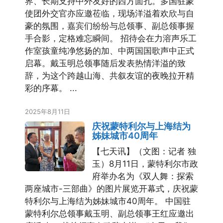
界、长期支持中外友好的西方面孔。多国驻蒙
使团外交官亦应邀莅临，现场洋溢着欢欣与自
豪的氛围，嘉宾们纷纷与总领事、副总领事握
手合影，定格难忘瞬间。 招待会在力溶声乐工
作室孩童纯净悠扬的加、中两国国歌声中正式
启幕。戴玉明总领事随后发表热情洋溢的致
辞，为这个跨越山海、共叙友谊的夜晚拉开精
彩的序幕。 ...
2025年8月11日
庆祝蒙特利尔与上海结为
姊妹城市40周年
【七天讯】（文图：记者 独
玉）8月11日，蒙特利尔市政
府举办名为《双人舞：探索
两座城市-三部曲》的图片展览开幕式，庆祝蒙
特利尔与上海结为姊妹城市40周年。 中国驻
蒙特利尔总领事戴玉明、副总领事王红应邀出