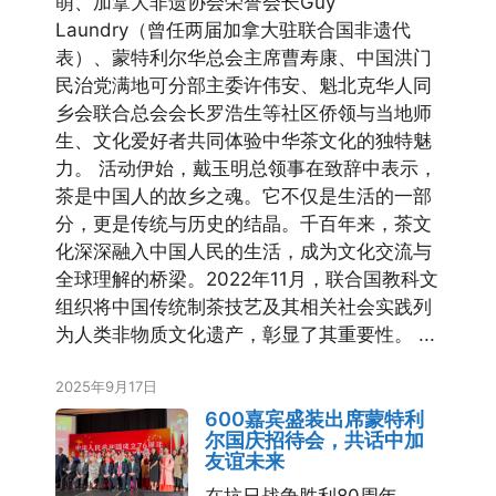
萌、加拿大非遗协会荣誉会长Guy
Laundry（曾任两届加拿大驻联合国非遗代
表）、蒙特利尔华总会主席曹寿康、中国洪门
民治党满地可分部主委许伟安、魁北克华人同
乡会联合总会会长罗浩生等社区侨领与当地师
生、文化爱好者共同体验中华茶文化的独特魅
力。 活动伊始，戴玉明总领事在致辞中表示，
茶是中国人的故乡之魂。它不仅是生活的一部
分，更是传统与历史的结晶。千百年来，茶文
化深深融入中国人民的生活，成为文化交流与
全球理解的桥梁。2022年11月，联合国教科文
组织将中国传统制茶技艺及其相关社会实践列
为人类非物质文化遗产，彰显了其重要性。 ...
2025年9月17日
600嘉宾盛装出席蒙特利
尔国庆招待会，共话中加
友谊未来