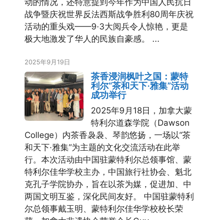
动的情况，还特意提到今年作为中国人民抗日
战争暨庆祝世界反法西斯战争胜利80周年庆祝
活动的重头戏——9·3大阅兵令人惊艳，更是
极大地激发了华人的民族自豪感。 ...
2025年9月19日
茶香浸润枫叶之国：蒙特
利尔“茶和天下·雅集”活动
成功举行
2025年9月18日，加拿大蒙
特利尔道森学院（Dawson
College）内茶香袅袅、琴韵悠扬，一场以“茶
和天下·雅集”为主题的文化交流活动在此举
行。本次活动由中国驻蒙特利尔总领事馆、蒙
特利尔佳华学校主办，中国旅行社协会、魁北
克孔子学院协办，旨在以茶为媒，促进加、中
两国文明互鉴，深化民间友好。 中国驻蒙特利
尔总领事戴玉明、蒙特利尔佳华学校校长荣