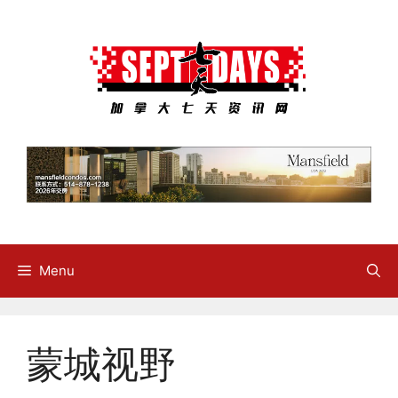
Skip
to
content
Menu
蒙城视野