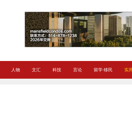
人物
文汇
科技
言论
留学·移民
实