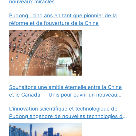
nouveaux miracles
Pudong : cinq ans en tant que pionnier de la
réforme et de l’ouverture de la Chine
Souhaitons une amitié éternelle entre la Chine
et le Canada — Unis pour ouvrir un nouveau
chapitre de coopération: Lettre ouverte à
L’innovation scientifique et technologique de
l’honorable premier ministre Carney du Canada
Pudong engendre de nouvelles technologies de
pointe