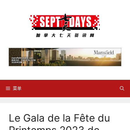
跳
至
内
容
菜单
Le Gala de la Fête du
Printemps 2023 de