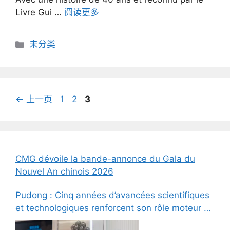
Livre Gui …
阅读更多
分
未分类
类
页
页
页
←
上一页
1
2
3
面
面
面
CMG dévoile la bande-annonce du Gala du
Nouvel An chinois 2026
Pudong : Cinq années d’avancées scientifiques
et technologiques renforcent son rôle moteur en
innovation